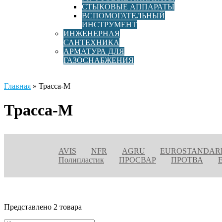
СТЫКОВЫЕ АППАРАТЫ
ВСПОМОГАТЕЛЬНЫЙ
ИНСТРУМЕНТ
ИНЖЕНЕРНАЯ
САНТЕХНИКА
АРМАТУРА ДЛЯ
ГАЗОСНАБЖЕНИЯ
Главная
»
Трасса-М
Трасса-М
AVIS
NFR
AGRU
EUROSTANDAR
Полипластик
ПРОСВАР
ПРОТВА
E
Представлено 2 товара