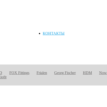
КОНТАКТЫ
D
FOX Fittings
Frialen
Georg Fischer
HDM
Nowa
lofit