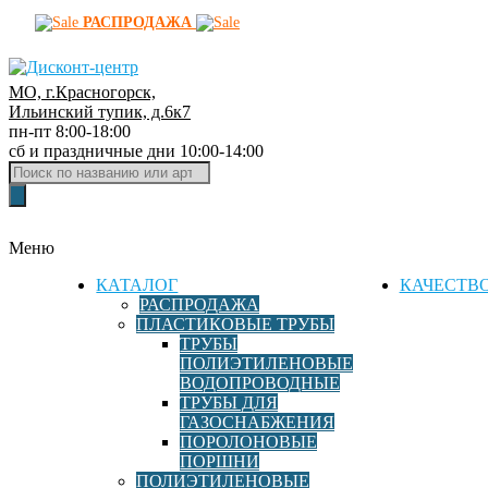
РАСПРОДАЖА
МО, г.Красногорск,
Д
Ильинский тупик, д.6к7
пн-пт 8:00-18:00
и
сб и праздничные дни 10:00-14:00
с
Поиск
к
товаров
о
н
Меню
т
-
КАТАЛОГ
КАЧЕСТВ
ц
РАСПРОДАЖА
ПЛАСТИКОВЫЕ ТРУБЫ
е
ТРУБЫ
н
ПОЛИЭТИЛЕНОВЫЕ
т
ВОДОПРОВОДНЫЕ
р
ТРУБЫ ДЛЯ
ГАЗОСНАБЖЕНИЯ
ф
ПОРОЛОНОВЫЕ
и
ПОРШНИ
т
ПОЛИЭТИЛЕНОВЫЕ