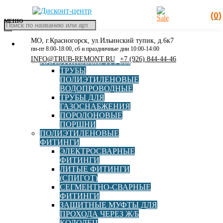
(0)
МЕНЮ
Поиск
товаров
МО, г.Красногорск, ул.Ильинский тупик, д.6к7
КАТАЛОГ
Главная
»
110х75
пн-пт 8:00-18:00, сб и праздничные дни 10:00-14:00
РАСПРОДАЖА
INFO@TRUB-REMONT.RU
+7 (926) 844-44-46
ПЛАСТИКОВЫЕ ТРУБЫ
110х75
ТРУБЫ
ПОЛИЭТИЛЕНОВЫЕ
ВОДОПРОВОДНЫЕ
ТРУБЫ ДЛЯ
ГАЗОСНАБЖЕНИЯ
ПОРОЛОНОВЫЕ
ПОРШНИ
ПОЛИЭТИЛЕНОВЫЕ
ФИТИНГИ
ЭЛЕКТРОСВАРНЫЕ
Муфта редукционная электросварная d110х75 SDR11
ФИТИНГИ
ЛИТЫЕ ФИТИНГИ
(СПИГОТ)
СЕГМЕНТНО-СВАРНЫЕ
ФИТИНГИ
В корзину
2 842,00
руб
ЗАЩИТНЫЕ МУФТЫ ДЛЯ
ПРОХОДА ЧЕРЕЗ Ж/Б
КОЛОДЕЦ