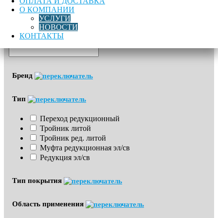
ОПЛАТА И ДОСТАВКА
О КОМПАНИИ
УСЛУГИ
Цена
НОВОСТИ
КОНТАКТЫ
Бренд
Тип
Переход редукционный
Тройник литой
Тройник ред. литой
Муфта редукционная эл/св
Редукция эл/св
Тип покрытия
Область применения