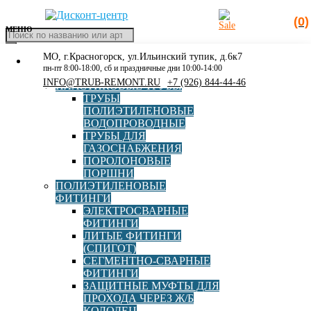
(0)
МЕНЮ
Поиск
товаров
МО, г.Красногорск, ул.Ильинский тупик, д.6к7
КАТАЛОГ
Главная
»
160х125
пн-пт 8:00-18:00, сб и праздничные дни 10:00-14:00
РАСПРОДАЖА
INFO@TRUB-REMONT.RU
+7 (926) 844-44-46
ПЛАСТИКОВЫЕ ТРУБЫ
160х125
ТРУБЫ
ПОЛИЭТИЛЕНОВЫЕ
ВОДОПРОВОДНЫЕ
ТРУБЫ ДЛЯ
ГАЗОСНАБЖЕНИЯ
ПОРОЛОНОВЫЕ
ПОРШНИ
ПОЛИЭТИЛЕНОВЫЕ
ФИТИНГИ
ЭЛЕКТРОСВАРНЫЕ
Переход ред. ПЭ100 SDR11 d160х125 СПИГОТ
ФИТИНГИ
ЛИТЫЕ ФИТИНГИ
(СПИГОТ)
СЕГМЕНТНО-СВАРНЫЕ
ФИТИНГИ
В корзину
3 162,00
руб
ЗАЩИТНЫЕ МУФТЫ ДЛЯ
ПРОХОДА ЧЕРЕЗ Ж/Б
Фильтр
КОЛОДЕЦ