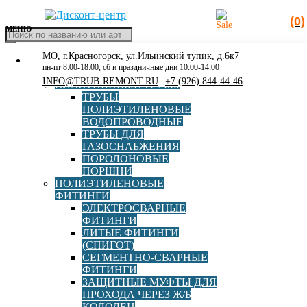
(0)
МЕНЮ
Поиск
товаров
МО, г.Красногорск, ул.Ильинский тупик, д.6к7
КАТАЛОГ
Главная
»
160х140
пн-пт 8:00-18:00, сб и праздничные дни 10:00-14:00
РАСПРОДАЖА
INFO@TRUB-REMONT.RU
+7 (926) 844-44-46
ПЛАСТИКОВЫЕ ТРУБЫ
160х140
ТРУБЫ
ПОЛИЭТИЛЕНОВЫЕ
ВОДОПРОВОДНЫЕ
ТРУБЫ ДЛЯ
ГАЗОСНАБЖЕНИЯ
ПОРОЛОНОВЫЕ
ПОРШНИ
ПОЛИЭТИЛЕНОВЫЕ
ФИТИНГИ
ЭЛЕКТРОСВАРНЫЕ
Переход ред. ПЭ100 SDR11 d160х140 СПИГОТ
ФИТИНГИ
ЛИТЫЕ ФИТИНГИ
(СПИГОТ)
СЕГМЕНТНО-СВАРНЫЕ
ФИТИНГИ
В корзину
2 766,00
руб
ЗАЩИТНЫЕ МУФТЫ ДЛЯ
ПРОХОДА ЧЕРЕЗ Ж/Б
Фильтр
КОЛОДЕЦ