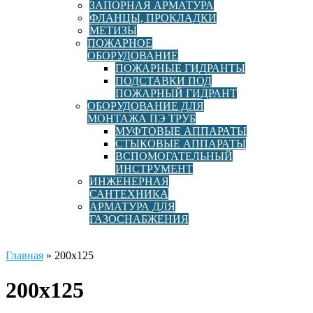
ЗАПОРНАЯ АРМАТУРА
ФЛАНЦЫ, ПРОКЛАДКИ
МЕТИЗЫ
ПОЖАРНОЕ
ОБОРУДОВАНИЕ
ПОЖАРНЫЕ ГИДРАНТЫ
ПОДСТАВКИ ПОД
ПОЖАРНЫЙ ГИДРАНТ
ОБОРУДОВАНИЕ ДЛЯ
МОНТАЖА ПЭ ТРУБ
МУФТОВЫЕ АППАРАТЫ
СТЫКОВЫЕ АППАРАТЫ
ВСПОМОГАТЕЛЬНЫЙ
ИНСТРУМЕНТ
ИНЖЕНЕРНАЯ
САНТЕХНИКА
АРМАТУРА ДЛЯ
ГАЗОСНАБЖЕНИЯ
Главная
»
200х125
200х125