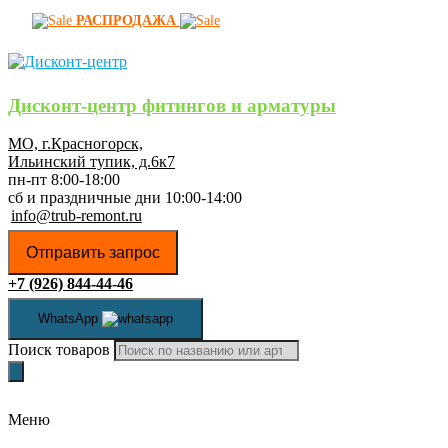
РАСПРОДАЖА
Дисконт-центр фитингов и арматуры
МО, г.Красногорск,
Ильинский тупик, д.6к7
пн-пт 8:00-18:00
сб и праздничные дни 10:00-14:00
info@trub-remont.ru
Отправить запрос
+7 (926) 844-44-46
WhatsApp
Поиск товаров
Меню