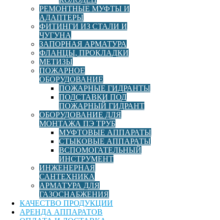
РЕМОНТНЫЕ МУФТЫ И
АДАПТЕРЫ
Тройник ред. ПЭ100 SDR11 d315х110х315 СПИГОТ
ФИТИНГИ ИЗ СТАЛИ И
(Полипластик)
ЧУГУНА
ЗАПОРНАЯ АРМАТУРА
ФЛАНЦЫ, ПРОКЛАДКИ
В корзину
15 606,00
руб
МЕТИЗЫ
ПОЖАРНОЕ
Фильтр
ОБОРУДОВАНИЕ
ПОЖАРНЫЕ ГИДРАНТЫ
ПОДСТАВКИ ПОД
Закрыть фильтр
ПОЖАРНЫЙ ГИДРАНТ
ОБОРУДОВАНИЕ ДЛЯ
МОНТАЖА ПЭ ТРУБ
МУФТОВЫЕ АППАРАТЫ
Страна
СТЫКОВЫЕ АППАРАТЫ
ВСПОМОГАТЕЛЬНЫЙ
Италия
Россия
ИНСТРУМЕНТ
ИНЖЕНЕРНАЯ
РАСПРОДАЖА
САНТЕХНИКА
АРМАТУРА ДЛЯ
Цена
ГАЗОСНАБЖЕНИЯ
КАЧЕСТВО ПРОДУКЦИИ
АРЕНДА АППАРАТОВ