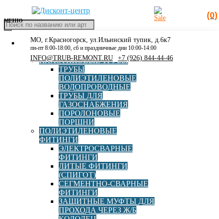
(0)
МЕНЮ
Поиск
товаров
МО, г.Красногорск, ул.Ильинский тупик, д.6к7
КАТАЛОГ
Главная
»
315х110
пн-пт 8:00-18:00, сб и праздничные дни 10:00-14:00
РАСПРОДАЖА
INFO@TRUB-REMONT.RU
+7 (926) 844-44-46
ПЛАСТИКОВЫЕ ТРУБЫ
315х110
ТРУБЫ
ПОЛИЭТИЛЕНОВЫЕ
ВОДОПРОВОДНЫЕ
ТРУБЫ ДЛЯ
ГАЗОСНАБЖЕНИЯ
Полипластик
Elofit
ПОРОЛОНОВЫЕ
ПОРШНИ
ПОЛИЭТИЛЕНОВЫЕ
ФИТИНГИ
ЭЛЕКТРОСВАРНЫЕ
ФИТИНГИ
ЛИТЫЕ ФИТИНГИ
Накладной уход электросварной ПЭ100 SDR11
(СПИГОТ)
d315x110 Elofit с ответной частью
СЕГМЕНТНО-СВАРНЫЕ
ФИТИНГИ
ЗАЩИТНЫЕ МУФТЫ ДЛЯ
В корзину
ПРОХОДА ЧЕРЕЗ Ж/Б
15 290,00
руб
КОЛОДЕЦ