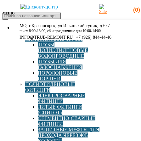
(0)
МЕНЮ
Поиск
товаров
МО, г.Красногорск, ул.Ильинский тупик, д.6к7
КАТАЛОГ
Главная
»
315х160
пн-пт 8:00-18:00, сб и праздничные дни 10:00-14:00
РАСПРОДАЖА
INFO@TRUB-REMONT.RU
+7 (926) 844-44-46
ПЛАСТИКОВЫЕ ТРУБЫ
315х160
ТРУБЫ
ПОЛИЭТИЛЕНОВЫЕ
ВОДОПРОВОДНЫЕ
ТРУБЫ ДЛЯ
ГАЗОСНАБЖЕНИЯ
Полипластик
Elofit
ПОРОЛОНОВЫЕ
ПОРШНИ
ПОЛИЭТИЛЕНОВЫЕ
ФИТИНГИ
ЭЛЕКТРОСВАРНЫЕ
ФИТИНГИ
ЛИТЫЕ ФИТИНГИ
Накладной уход электросварной d315х160
(СПИГОТ)
СЕГМЕНТНО-СВАРНЫЕ
ФИТИНГИ
ЗАЩИТНЫЕ МУФТЫ ДЛЯ
В корзину
ПРОХОДА ЧЕРЕЗ Ж/Б
35 952,00
руб
КОЛОДЕЦ