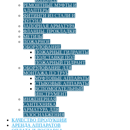
РЕМОНТНЫЕ МУФТЫ И
АДАПТЕРЫ
Накладной уход электросварной ПЭ100 SDR11
ФИТИНГИ ИЗ СТАЛИ И
d315x160 Elofit с ответной частью
ЧУГУНА
ЗАПОРНАЯ АРМАТУРА
ФЛАНЦЫ, ПРОКЛАДКИ
В корзину
56 814,00
руб
МЕТИЗЫ
ПОЖАРНОЕ
ОБОРУДОВАНИЕ
Тройник ред. ПЭ100 SDR11 d315х160х315 СПИГОТ
ПОЖАРНЫЕ ГИДРАНТЫ
(Полипластик)
ПОДСТАВКИ ПОД
ПОЖАРНЫЙ ГИДРАНТ
ОБОРУДОВАНИЕ ДЛЯ
МОНТАЖА ПЭ ТРУБ
В корзину
17 442,00
руб
МУФТОВЫЕ АППАРАТЫ
СТЫКОВЫЕ АППАРАТЫ
Фильтр
ВСПОМОГАТЕЛЬНЫЙ
ИНСТРУМЕНТ
ИНЖЕНЕРНАЯ
Закрыть фильтр
САНТЕХНИКА
АРМАТУРА ДЛЯ
ГАЗОСНАБЖЕНИЯ
Страна
КАЧЕСТВО ПРОДУКЦИИ
АРЕНДА АППАРАТОВ
Италия
Россия
Турция