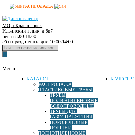
РАСПРОДАЖА
МО, г.Красногорск,
Д
Ильинский тупик, д.6к7
пн-пт 8:00-18:00
и
сб и праздничные дни 10:00-14:00
с
Поиск
к
товаров
о
н
Меню
т
-
КАТАЛОГ
КАЧЕСТВ
ц
РАСПРОДАЖА
ПЛАСТИКОВЫЕ ТРУБЫ
е
ТРУБЫ
н
ПОЛИЭТИЛЕНОВЫЕ
т
ВОДОПРОВОДНЫЕ
р
ТРУБЫ ДЛЯ
ГАЗОСНАБЖЕНИЯ
ф
ПОРОЛОНОВЫЕ
и
ПОРШНИ
т
ПОЛИЭТИЛЕНОВЫЕ