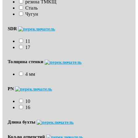
резина ТМКЩ
Сталь
Чугун
SDR
11
17
Толщина стенки
4 мм
PN
10
16
Длина бухты
Кол-во отверстий