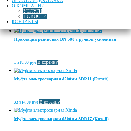
ОПЛАТА И ДОСТАВКА
О КОМПАНИИ
УСЛУГИ
НОВОСТИ
КОНТАКТЫ
В корзину
15 317,00
руб
Прокладка резиновая DN 500 с ручкой усиленная
В корзину
1 518,00
руб
Муфта электросварная d500мм SDR11 (Китай)
В корзину
33 914,00
руб
Муфта электросварная d500мм SDR17 (Китай)