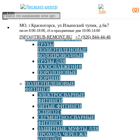
(0)
МЕНЮ
Поиск
товаров
МО, г.Красногорск, ул.Ильинский тупик, д.6к7
КАТАЛОГ
Главная
»
500
пн-пт 8:00-18:00, сб и праздничные дни 10:00-14:00
РАСПРОДАЖА
INFO@TRUB-REMONT.RU
+7 (926) 844-44-46
ПЛАСТИКОВЫЕ ТРУБЫ
500
ТРУБЫ
ПОЛИЭТИЛЕНОВЫЕ
ВОДОПРОВОДНЫЕ
ТРУБЫ ДЛЯ
ГАЗОСНАБЖЕНИЯ
Elofit
ПОРОЛОНОВЫЕ
ПОРШНИ
ПОЛИЭТИЛЕНОВЫЕ
ФИТИНГИ
ЭЛЕКТРОСВАРНЫЕ
ФИТИНГИ
ЛИТЫЕ ФИТИНГИ
Стальной фланец DN 500 под ПЭ втулку (бурт) 450,
(СПИГОТ)
PN10
СЕГМЕНТНО-СВАРНЫЕ
ФИТИНГИ
ЗАЩИТНЫЕ МУФТЫ ДЛЯ
В корзину
ПРОХОДА ЧЕРЕЗ Ж/Б
8 799,00
руб
КОЛОДЕЦ