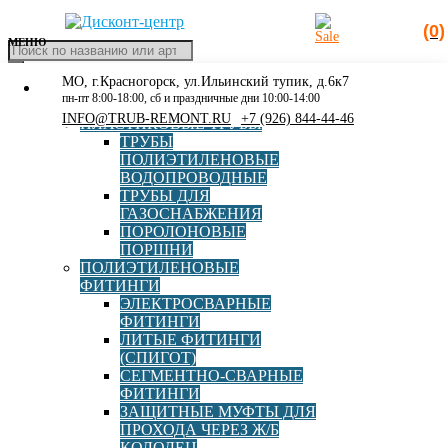
(0)
МЕНЮ
Поиск
товаров
МО, г.Красногорск, ул.Ильинский тупик, д.6к7
КАТАЛОГ
Главная
»
90х89
пн-пт 8:00-18:00, сб и праздничные дни 10:00-14:00
РАСПРОДАЖА
INFO@TRUB-REMONT.RU
+7 (926) 844-44-46
ПЛАСТИКОВЫЕ ТРУБЫ
90х89
ТРУБЫ
ПОЛИЭТИЛЕНОВЫЕ
ВОДОПРОВОДНЫЕ
ТРУБЫ ДЛЯ
ГАЗОСНАБЖЕНИЯ
ПОРОЛОНОВЫЕ
ПОРШНИ
ПОЛИЭТИЛЕНОВЫЕ
ФИТИНГИ
ЭЛЕКТРОСВАРНЫЕ
ФИТИНГИ
Переход ПЭ/Сталь (НСПС) ПЭ100 SDR11 d 090х089
ЛИТЫЕ ФИТИНГИ
(СПИГОТ)
СЕГМЕНТНО-СВАРНЫЕ
ФИТИНГИ
ЗАЩИТНЫЕ МУФТЫ ДЛЯ
В корзину
1 938,00
руб
ПРОХОДА ЧЕРЕЗ Ж/Б
КОЛОДЕЦ