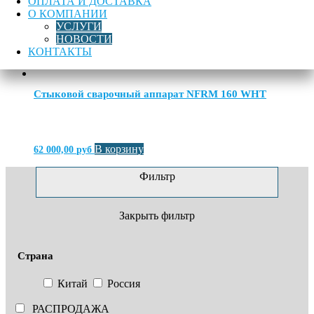
ОПЛАТА И ДОСТАВКА
О КОМПАНИИ
УСЛУГИ
НОВОСТИ
КОНТАКТЫ
В корзину
68 000,00
руб
Стыковой сварочный аппарат NFRM 160 WHT
В корзину
62 000,00
руб
Фильтр
Закрыть фильтр
Страна
Китай
Россия
РАСПРОДАЖА