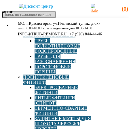
(0)
МЕНЮ
Поиск
товаров
МО, г.Красногорск, ул.Ильинский тупик, д.6к7
КАТАЛОГ
Главная
»
50-160
пн-пт 8:00-18:00, сб и праздничные дни 10:00-14:00
РАСПРОДАЖА
INFO@TRUB-REMONT.RU
+7 (926) 844-44-46
ПЛАСТИКОВЫЕ ТРУБЫ
50-160
ТРУБЫ
ПОЛИЭТИЛЕНОВЫЕ
ВОДОПРОВОДНЫЕ
ТРУБЫ ДЛЯ
ГАЗОСНАБЖЕНИЯ
NFR
ПОРОЛОНОВЫЕ
ПОРШНИ
ПОЛИЭТИЛЕНОВЫЕ
ФИТИНГИ
ЭЛЕКТРОСВАРНЫЕ
ФИТИНГИ
ЛИТЫЕ ФИТИНГИ
Стыковой сварочный аппарат NFRH 160 RWH
(СПИГОТ)
СЕГМЕНТНО-СВАРНЫЕ
ФИТИНГИ
ЗАЩИТНЫЕ МУФТЫ ДЛЯ
В корзину
ПРОХОДА ЧЕРЕЗ Ж/Б
155 000,00
руб
КОЛОДЕЦ