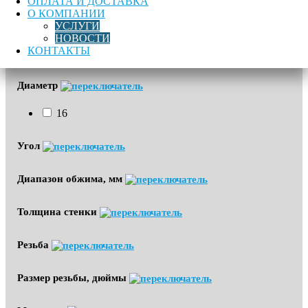
ОПЛАТА И ДОСТАВКА
О КОМПАНИИ
УСЛУГИ
Крепление деталей трубопровода, строительных 
НОВОСТИ
конструкций и механизмов
КОНТАКТЫ
Отопление
Диаметр
16
Угол
Диапазон обжима, мм
Толщина стенки
Резьба
Размер резьбы, дюймы