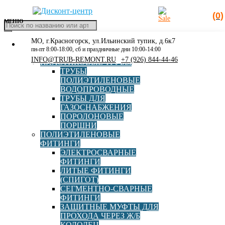
(0)
МЕНЮ
Поиск
товаров
МО, г.Красногорск, ул.Ильинский тупик, д.6к7
КАТАЛОГ
Главная
»
130
пн-пт 8:00-18:00, сб и праздничные дни 10:00-14:00
РАСПРОДАЖА
INFO@TRUB-REMONT.RU
+7 (926) 844-44-46
ПЛАСТИКОВЫЕ ТРУБЫ
130
ТРУБЫ
ПОЛИЭТИЛЕНОВЫЕ
ВОДОПРОВОДНЫЕ
ТРУБЫ ДЛЯ
ГАЗОСНАБЖЕНИЯ
ПОРОЛОНОВЫЕ
ПОРШНИ
ПОЛИЭТИЛЕНОВЫЕ
ФИТИНГИ
ЭЛЕКТРОСВАРНЫЕ
Болт М16х130 оцинк. ГОСТ 7798-70 DIN 933
ФИТИНГИ
ЛИТЫЕ ФИТИНГИ
(СПИГОТ)
СЕГМЕНТНО-СВАРНЫЕ
ФИТИНГИ
В корзину
102,00
руб
ЗАЩИТНЫЕ МУФТЫ ДЛЯ
ПРОХОДА ЧЕРЕЗ Ж/Б
Фильтр
КОЛОДЕЦ