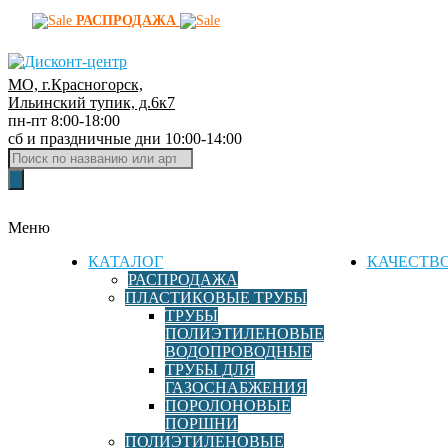
РАСПРОДАЖА
МО, г.Красногорск,
Д
Ильинский тупик, д.6к7
пн-пт 8:00-18:00
и
сб и праздничные дни 10:00-14:00
с
Поиск
к
товаров
о
н
Меню
т
-
КАТАЛОГ
КАЧЕСТВ
ц
РАСПРОДАЖА
ПЛАСТИКОВЫЕ ТРУБЫ
е
ТРУБЫ
н
ПОЛИЭТИЛЕНОВЫЕ
т
ВОДОПРОВОДНЫЕ
р
ТРУБЫ ДЛЯ
ГАЗОСНАБЖЕНИЯ
ф
ПОРОЛОНОВЫЕ
и
ПОРШНИ
т
ПОЛИЭТИЛЕНОВЫЕ