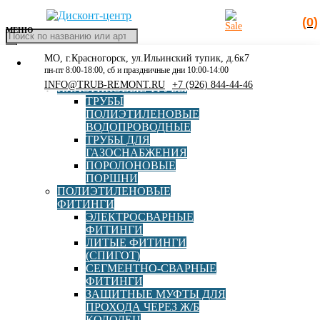
(0)
МЕНЮ
Поиск
товаров
МО, г.Красногорск, ул.Ильинский тупик, д.6к7
КАТАЛОГ
Главная
»
8/8
пн-пт 8:00-18:00, сб и праздничные дни 10:00-14:00
РАСПРОДАЖА
INFO@TRUB-REMONT.RU
+7 (926) 844-44-46
ПЛАСТИКОВЫЕ ТРУБЫ
8/8
ТРУБЫ
ПОЛИЭТИЛЕНОВЫЕ
ВОДОПРОВОДНЫЕ
ТРУБЫ ДЛЯ
ГАЗОСНАБЖЕНИЯ
ПОРОЛОНОВЫЕ
ПОРШНИ
ПОЛИЭТИЛЕНОВЫЕ
ФИТИНГИ
ЭЛЕКТРОСВАРНЫЕ
Фланец переходной чугунный DN150*50
ФИТИНГИ
ЛИТЫЕ ФИТИНГИ
(СПИГОТ)
СЕГМЕНТНО-СВАРНЫЕ
ФИТИНГИ
В корзину
11 480,00
руб
ЗАЩИТНЫЕ МУФТЫ ДЛЯ
ПРОХОДА ЧЕРЕЗ Ж/Б
КОЛОДЕЦ