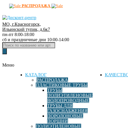
РАСПРОДАЖА
МО, г.Красногорск,
Д
Ильинский тупик, д.6к7
пн-пт 8:00-18:00
и
сб и праздничные дни 10:00-14:00
с
Поиск
к
товаров
о
н
Меню
т
-
КАТАЛОГ
КАЧЕСТВ
ц
РАСПРОДАЖА
ПЛАСТИКОВЫЕ ТРУБЫ
е
ТРУБЫ
н
ПОЛИЭТИЛЕНОВЫЕ
т
ВОДОПРОВОДНЫЕ
р
ТРУБЫ ДЛЯ
ГАЗОСНАБЖЕНИЯ
ф
ПОРОЛОНОВЫЕ
и
ПОРШНИ
т
ПОЛИЭТИЛЕНОВЫЕ