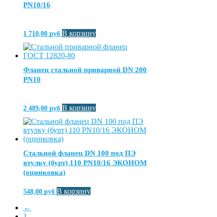
PN10/16
В корзину
1 710,00
руб
Фланец стальной приварной DN 200
PN10
В корзину
2 489,00
руб
Стальной фланец DN 100 под ПЭ
втулку (бурт) 110 PN10/16 ЭКОНОМ
(оцинковка)
В корзину
548,00
руб
←
1