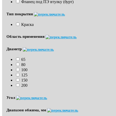
Фланец под ПЭ втулку (бурт)
Тип покрытия
Краска
Область применения
Диаметр
65
80
100
125
150
200
Угол
Диапазон обжима, мм