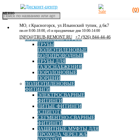
(0)
МЕНЮ
Поиск
товаров
МО, г.Красногорск, ул.Ильинский тупик, д.6к7
КАТАЛОГ
Главная
»
Отопление
пн-пт 8:00-18:00, сб и праздничные дни 10:00-14:00
РАСПРОДАЖА
INFO@TRUB-REMONT.RU
+7 (926) 844-44-46
ПЛАСТИКОВЫЕ ТРУБЫ
Отопление
ТРУБЫ
ПОЛИЭТИЛЕНОВЫЕ
ВОДОПРОВОДНЫЕ
ТРУБЫ ДЛЯ
ГАЗОСНАБЖЕНИЯ
ПОРОЛОНОВЫЕ
ПОРШНИ
ПОЛИЭТИЛЕНОВЫЕ
ФИТИНГИ
ЭЛЕКТРОСВАРНЫЕ
Болт М16-6gх70.58.ТД ГОСТ 7798-70
ФИТИНГИ
ЛИТЫЕ ФИТИНГИ
(СПИГОТ)
СЕГМЕНТНО-СВАРНЫЕ
ФИТИНГИ
В корзину
78,00
руб
ЗАЩИТНЫЕ МУФТЫ ДЛЯ
ПРОХОДА ЧЕРЕЗ Ж/Б
КОЛОДЕЦ