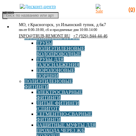
(0)
МЕНЮ
Поиск
товаров
МО, г.Красногорск, ул.Ильинский тупик, д.6к7
КАТАЛОГ
Главная
»
не более 3000
пн-пт 8:00-18:00, сб и праздничные дни 10:00-14:00
РАСПРОДАЖА
INFO@TRUB-REMONT.RU
+7 (926) 844-44-46
ПЛАСТИКОВЫЕ ТРУБЫ
не более 3000
ТРУБЫ
ПОЛИЭТИЛЕНОВЫЕ
ВОДОПРОВОДНЫЕ
ТРУБЫ ДЛЯ
ГАЗОСНАБЖЕНИЯ
Nowatech
ПОРОЛОНОВЫЕ
ПОРШНИ
ПОЛИЭТИЛЕНОВЫЕ
ФИТИНГИ
ЭЛЕКТРОСВАРНЫЕ
ФИТИНГИ
ЛИТЫЕ ФИТИНГИ
Электромуфтовый аппарат Nowatech ZEEN-2000 PLUS
(СПИГОТ)
c функцией протоколирование, для фитингов до Ø 400
СЕГМЕНТНО-СВАРНЫЕ
мм
ФИТИНГИ
ЗАЩИТНЫЕ МУФТЫ ДЛЯ
В корзину
ПРОХОДА ЧЕРЕЗ Ж/Б
176 710,00
руб
КОЛОДЕЦ