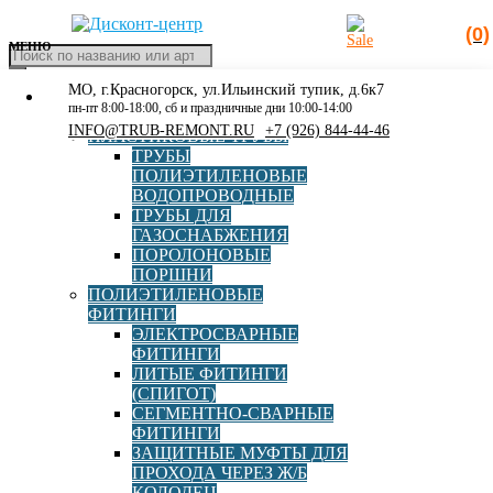
(0)
МЕНЮ
Поиск
товаров
МО, г.Красногорск, ул.Ильинский тупик, д.6к7
КАТАЛОГ
Главная
»
Каталог
»
Оборудование для монтажа ПЭ труб
»
пн-пт 8:00-18:00, сб и праздничные дни 10:00-14:00
РАСПРОДАЖА
Муфтовые аппараты
»
Страница 3
INFO@TRUB-REMONT.RU
+7 (926) 844-44-46
ПЛАСТИКОВЫЕ ТРУБЫ
ТРУБЫ
Муфтовые аппараты
ПОЛИЭТИЛЕНОВЫЕ
ВОДОПРОВОДНЫЕ
ТРУБЫ ДЛЯ
ГАЗОСНАБЖЕНИЯ
ПОРОЛОНОВЫЕ
NFR
HDM
Nowatech
Ritmo
ПОРШНИ
ПРОСВАР
ПРОТВА
Трасса-М
ПОЛИЭТИЛЕНОВЫЕ
ФИТИНГИ
ЭЛЕКТРОСВАРНЫЕ
ФИТИНГИ
ЛИТЫЕ ФИТИНГИ
(СПИГОТ)
СЕГМЕНТНО-СВАРНЫЕ
ФИТИНГИ
Наконечники сварочные универсальные NEW d 4.0/4.7
ЗАЩИТНЫЕ МУФТЫ ДЛЯ
резьба (наружная) М6
ПРОХОДА ЧЕРЕЗ Ж/Б
КОЛОДЕЦ