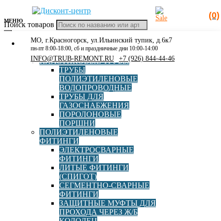
(0)
МЕНЮ
Поиск товаров
МО, г.Красногорск, ул.Ильинский тупик, д.6к7
КАТАЛОГ
Главная
»
Болт М16 ГОСТ 7798-70
пн-пт 8:00-18:00, сб и праздничные дни 10:00-14:00
РАСПРОДАЖА
INFO@TRUB-REMONT.RU
+7 (926) 844-44-46
ПЛАСТИКОВЫЕ ТРУБЫ
Болт М16 ГОСТ 7798-70
ТРУБЫ
ПОЛИЭТИЛЕНОВЫЕ
ВОДОПРОВОДНЫЕ
ТРУБЫ ДЛЯ
ГАЗОСНАБЖЕНИЯ
ПОРОЛОНОВЫЕ
ПОРШНИ
ПОЛИЭТИЛЕНОВЫЕ
ФИТИНГИ
ЭЛЕКТРОСВАРНЫЕ
Болт М16-6gх70.58.ТД ГОСТ 7798-70
ФИТИНГИ
ЛИТЫЕ ФИТИНГИ
(СПИГОТ)
СЕГМЕНТНО-СВАРНЫЕ
ФИТИНГИ
В корзину
78,00
руб
ЗАЩИТНЫЕ МУФТЫ ДЛЯ
ПРОХОДА ЧЕРЕЗ Ж/Б
КОЛОДЕЦ