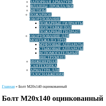
ЗАПОРНАЯ АРМАТУРА
ФЛАНЦЫ, ПРОКЛАДКИ
МЕТИЗЫ
ПОЖАРНОЕ
ОБОРУДОВАНИЕ
ПОЖАРНЫЕ ГИДРАНТЫ
ПОДСТАВКИ ПОД
ПОЖАРНЫЙ ГИДРАНТ
ОБОРУДОВАНИЕ ДЛЯ
МОНТАЖА ПЭ ТРУБ
МУФТОВЫЕ АППАРАТЫ
СТЫКОВЫЕ АППАРАТЫ
ВСПОМОГАТЕЛЬНЫЙ
ИНСТРУМЕНТ
ИНЖЕНЕРНАЯ
САНТЕХНИКА
АРМАТУРА ДЛЯ
ГАЗОСНАБЖЕНИЯ
Главная
»
Болт М20х140 оцинкованный
Болт М20х140 оцинкованный