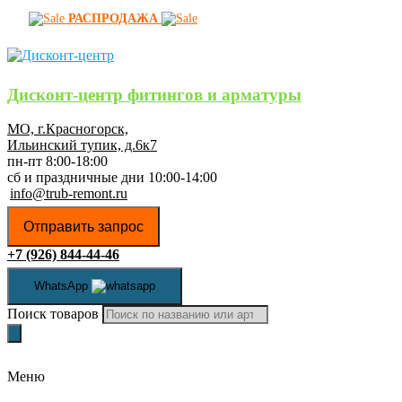
РАСПРОДАЖА
Дисконт-центр фитингов и арматуры
МО, г.Красногорск,
Ильинский тупик, д.6к7
пн-пт 8:00-18:00
сб и праздничные дни 10:00-14:00
info@trub-remont.ru
Отправить запрос
+7 (926) 844-44-46
WhatsApp
Поиск товаров
Меню