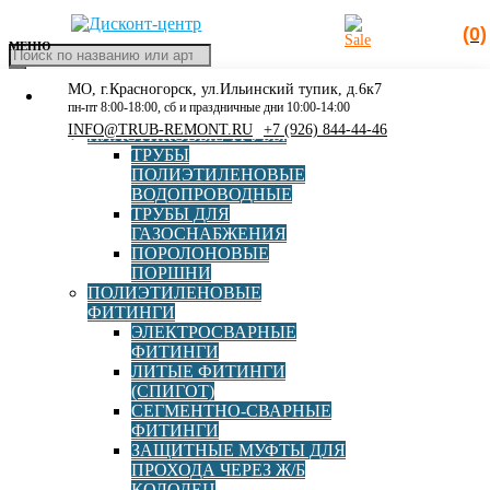
(0)
МЕНЮ
Поиск
товаров
МО, г.Красногорск, ул.Ильинский тупик, д.6к7
КАТАЛОГ
Главная
»
Фланцы с ПП покрытием Борфит Borfit
пн-пт 8:00-18:00, сб и праздничные дни 10:00-14:00
РАСПРОДАЖА
INFO@TRUB-REMONT.RU
+7 (926) 844-44-46
ПЛАСТИКОВЫЕ ТРУБЫ
Фланцы с ПП покрытием
ТРУБЫ
ПОЛИЭТИЛЕНОВЫЕ
Борфит Borfit
ВОДОПРОВОДНЫЕ
ТРУБЫ ДЛЯ
ГАЗОСНАБЖЕНИЯ
ПОРОЛОНОВЫЕ
ПОРШНИ
ПОЛИЭТИЛЕНОВЫЕ
ФИТИНГИ
ЭЛЕКТРОСВАРНЫЕ
ФИТИНГИ
ЛИТЫЕ ФИТИНГИ
Стальной фланец для ПЭ d032/DN25, PN10/16 (с ПП
(СПИГОТ)
покрытием)
СЕГМЕНТНО-СВАРНЫЕ
ФИТИНГИ
ЗАЩИТНЫЕ МУФТЫ ДЛЯ
ПРОХОДА ЧЕРЕЗ Ж/Б
В корзину
1 193,00
руб
КОЛОДЕЦ