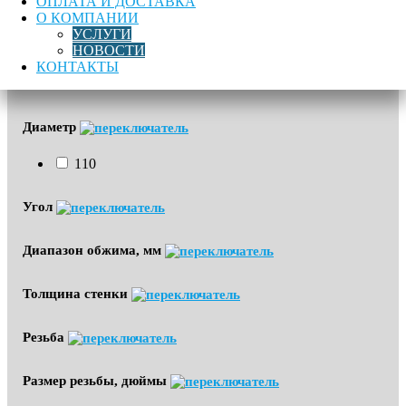
ОПЛАТА И ДОСТАВКА
О КОМПАНИИ
Область применения
УСЛУГИ
НОВОСТИ
Водоснабжение
КОНТАКТЫ
Газоснабжение
Диаметр
110
Угол
Диапазон обжима, мм
Толщина стенки
Резьба
Размер резьбы, дюймы