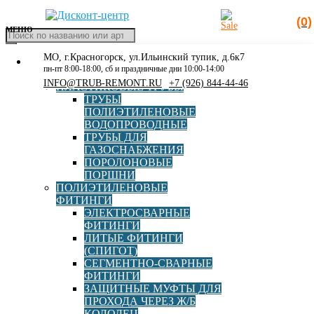
(0)
МЕНЮ
Поиск
товаров
МО, г.Красногорск, ул.Ильинский тупик, д.6к7
КАТАЛОГ
Главная
»
Кран пнд для трубы д110
пн-пт 8:00-18:00, сб и праздничные дни 10:00-14:00
РАСПРОДАЖА
INFO@TRUB-REMONT.RU
+7 (926) 844-44-46
ПЛАСТИКОВЫЕ ТРУБЫ
Кран пнд для трубы д110
ТРУБЫ
ПОЛИЭТИЛЕНОВЫЕ
ВОДОПРОВОДНЫЕ
ТРУБЫ ДЛЯ
ГАЗОСНАБЖЕНИЯ
Polytec
ПОРОЛОНОВЫЕ
ПОРШНИ
ПОЛИЭТИЛЕНОВЫЕ
ФИТИНГИ
ЭЛЕКТРОСВАРНЫЕ
ФИТИНГИ
ЛИТЫЕ ФИТИНГИ
Шаровый кран ПЭ100 SDR11 d110 полнопроходный
(СПИГОТ)
Polytec (Политэк)
СЕГМЕНТНО-СВАРНЫЕ
ФИТИНГИ
ЗАЩИТНЫЕ МУФТЫ ДЛЯ
В корзину
ПРОХОДА ЧЕРЕЗ Ж/Б
31 879,00
руб
КОЛОДЕЦ