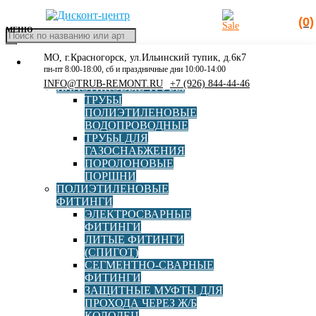
(0)
МЕНЮ
Поиск
товаров
МО, г.Красногорск, ул.Ильинский тупик, д.6к7
КАТАЛОГ
Главная
»
Муфта электросварная 355 sdr 17
пн-пт 8:00-18:00, сб и праздничные дни 10:00-14:00
РАСПРОДАЖА
INFO@TRUB-REMONT.RU
+7 (926) 844-44-46
ПЛАСТИКОВЫЕ ТРУБЫ
Муфта электросварная 355
ТРУБЫ
ПОЛИЭТИЛЕНОВЫЕ
sdr 17
ВОДОПРОВОДНЫЕ
ТРУБЫ ДЛЯ
ГАЗОСНАБЖЕНИЯ
ПОРОЛОНОВЫЕ
ПОРШНИ
ПОЛИЭТИЛЕНОВЫЕ
ФИТИНГИ
ЭЛЕКТРОСВАРНЫЕ
ФИТИНГИ
ЛИТЫЕ ФИТИНГИ
Муфта электросварная d355 SDR17
(СПИГОТ)
СЕГМЕНТНО-СВАРНЫЕ
ФИТИНГИ
ЗАЩИТНЫЕ МУФТЫ ДЛЯ
ПРОХОДА ЧЕРЕЗ Ж/Б
В корзину
13 831,00
руб
КОЛОДЕЦ