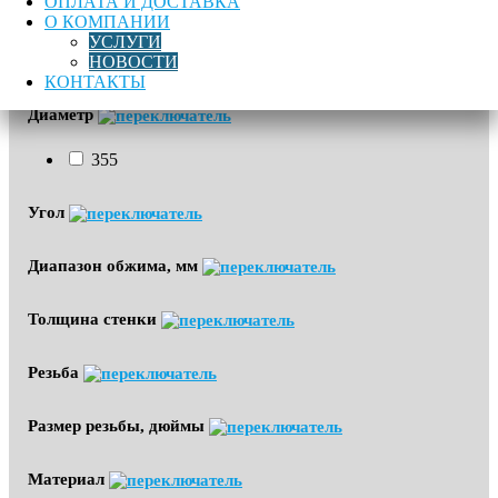
ОПЛАТА И ДОСТАВКА
О КОМПАНИИ
Водоснабжение
УСЛУГИ
Газоснабжение
НОВОСТИ
КОНТАКТЫ
Диаметр
355
Угол
Диапазон обжима, мм
Толщина стенки
Резьба
Размер резьбы, дюймы
Материал