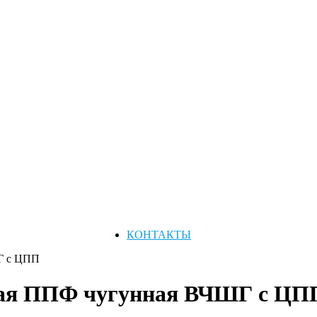
КОНТАКТЫ
Г с ЦПП
вая ППФ чугунная ВЧШГ с ЦП