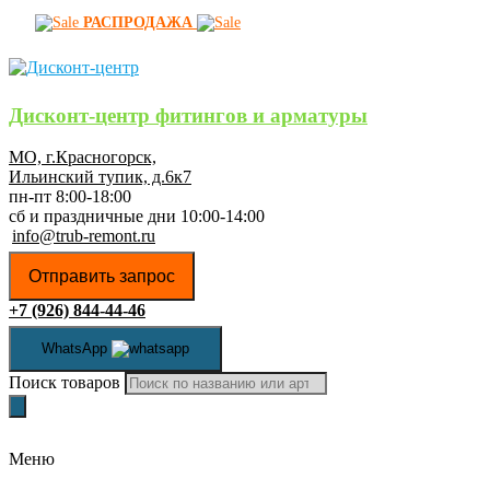
РАСПРОДАЖА
Дисконт-центр фитингов и арматуры
МО, г.Красногорск,
Ильинский тупик, д.6к7
пн-пт 8:00-18:00
сб и праздничные дни 10:00-14:00
info@trub-remont.ru
Отправить запрос
+7 (926) 844-44-46
WhatsApp
Поиск товаров
Меню