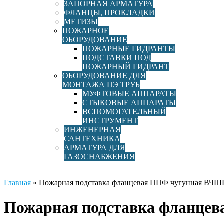
ЗАПОРНАЯ АРМАТУРА
ФЛАНЦЫ, ПРОКЛАДКИ
МЕТИЗЫ
ПОЖАРНОЕ
ОБОРУДОВАНИЕ
ПОЖАРНЫЕ ГИДРАНТЫ
ПОДСТАВКИ ПОД
ПОЖАРНЫЙ ГИДРАНТ
ОБОРУДОВАНИЕ ДЛЯ
МОНТАЖА ПЭ ТРУБ
МУФТОВЫЕ АППАРАТЫ
СТЫКОВЫЕ АППАРАТЫ
ВСПОМОГАТЕЛЬНЫЙ
ИНСТРУМЕНТ
ИНЖЕНЕРНАЯ
САНТЕХНИКА
АРМАТУРА ДЛЯ
ГАЗОСНАБЖЕНИЯ
Главная
»
Пожарная подставка фланцевая ППФ чугунная ВЧШ
Пожарная подставка фланце