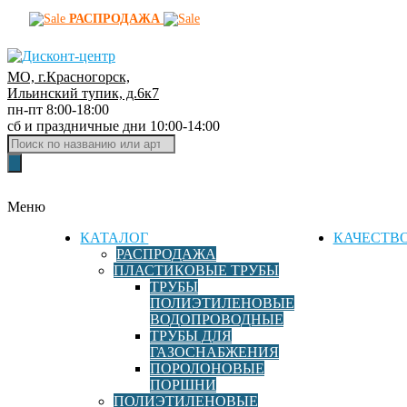
РАСПРОДАЖА
МО, г.Красногорск,
Д
Ильинский тупик, д.6к7
пн-пт 8:00-18:00
и
сб и праздничные дни 10:00-14:00
с
Поиск
к
товаров
о
н
Меню
т
-
КАТАЛОГ
КАЧЕСТВ
ц
РАСПРОДАЖА
ПЛАСТИКОВЫЕ ТРУБЫ
е
ТРУБЫ
н
ПОЛИЭТИЛЕНОВЫЕ
т
ВОДОПРОВОДНЫЕ
р
ТРУБЫ ДЛЯ
ГАЗОСНАБЖЕНИЯ
ф
ПОРОЛОНОВЫЕ
и
ПОРШНИ
т
ПОЛИЭТИЛЕНОВЫЕ