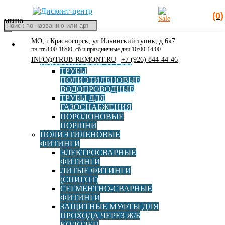
(0)
МЕНЮ
Поиск
товаров
МО, г.Красногорск, ул.Ильинский тупик, д.6к7
КАТАЛОГ
Главная
»
Стальной фланец под ПЭ бурт
пн-пт 8:00-18:00, сб и праздничные дни 10:00-14:00
РАСПРОДАЖА
INFO@TRUB-REMONT.RU
+7 (926) 844-44-46
ПЛАСТИКОВЫЕ ТРУБЫ
Стальной фланец под ПЭ
ТРУБЫ
ПОЛИЭТИЛЕНОВЫЕ
бурт
ВОДОПРОВОДНЫЕ
ТРУБЫ ДЛЯ
ГАЗОСНАБЖЕНИЯ
ПОРОЛОНОВЫЕ
ПОРШНИ
ПОЛИЭТИЛЕНОВЫЕ
ФИТИНГИ
ЭЛЕКТРОСВАРНЫЕ
ФИТИНГИ
ЛИТЫЕ ФИТИНГИ
(СПИГОТ)
Стальной фланец DN 100 под ПЭ втулку (бурт) 110
СЕГМЕНТНО-СВАРНЫЕ
PN10/16 ЭКОНОМ (оцинковка)
ФИТИНГИ
ЗАЩИТНЫЕ МУФТЫ ДЛЯ
ПРОХОДА ЧЕРЕЗ Ж/Б
КОЛОДЕЦ