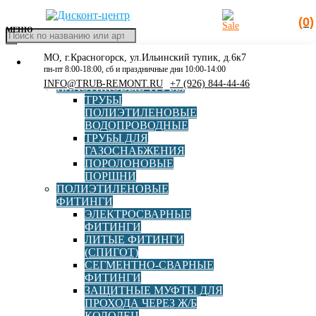
(0)
МЕНЮ
Поиск
товаров
МО, г.Красногорск, ул.Ильинский тупик, д.6к7
КАТАЛОГ
Главная
»
Водоснабжение
пн-пт 8:00-18:00, сб и праздничные дни 10:00-14:00
РАСПРОДАЖА
INFO@TRUB-REMONT.RU
+7 (926) 844-44-46
ПЛАСТИКОВЫЕ ТРУБЫ
Водоснабжение
ТРУБЫ
ПОЛИЭТИЛЕНОВЫЕ
ВОДОПРОВОДНЫЕ
ТРУБЫ ДЛЯ
ГАЗОСНАБЖЕНИЯ
AVIS
AGRU
EUROSTANDARD
ПОРОЛОНОВЫЕ
FOX Fittings
Georg Fischer
Radius
ПОРШНИ
Elofit
ПОЛИЭТИЛЕНОВЫЕ
ФИТИНГИ
ЭЛЕКТРОСВАРНЫЕ
ФИТИНГИ
ЛИТЫЕ ФИТИНГИ
(СПИГОТ)
СЕГМЕНТНО-СВАРНЫЕ
Электросварная заглушка ПЭ100 SDR11 d32 Elofit
ФИТИНГИ
ЗАЩИТНЫЕ МУФТЫ ДЛЯ
ПРОХОДА ЧЕРЕЗ Ж/Б
КОЛОДЕЦ