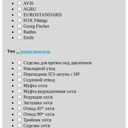
AVIS
AGRU
EUROSTANDARD
FOX Fittings
Georg Fischer
Radius
Elofit
Тип
Седелка для врезки под давлением
Накладной уход
Переходник ПЭ-латунь с НР
Седловой отвод
Муфта эл/св
Муфта редукционная эл/св
Редукция эл/св
Заглушка эл/св
Отвод 45* эл/св
Отвод 90* эл/св
Тройник эл/св
Седелка эл/св