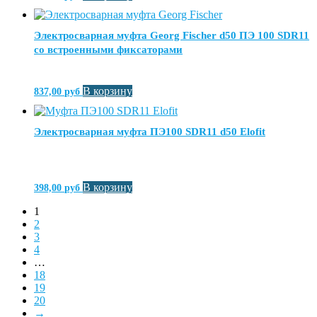
Электросварная муфта Georg Fischer d50 ПЭ 100 SDR11
со встроенными фиксаторами
В корзину
837,00
руб
Электросварная муфта ПЭ100 SDR11 d50 Elofit
В корзину
398,00
руб
1
2
3
4
…
18
19
20
→