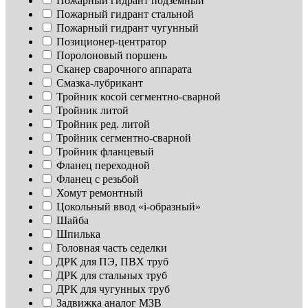
Пожарный гидрант подземный
Пожарный гидрант стальной
Пожарный гидрант чугунный
Позиционер-центратор
Поролоновый поршень
Сканер сварочного аппарата
Смазка-лубрикант
Тройник косой сегментно-сварной
Тройник литой
Тройник ред. литой
Тройник сегментно-сварной
Тройник фланцевый
Фланец переходной
Фланец с резьбой
Хомут ремонтный
Цокольный ввод «i-образный»
Шайба
Шпилька
Головная часть седелки
ДРК для ПЭ, ПВХ труб
ДРК для стальных труб
ДРК для чугунных труб
Задвижка аналог МЗВ