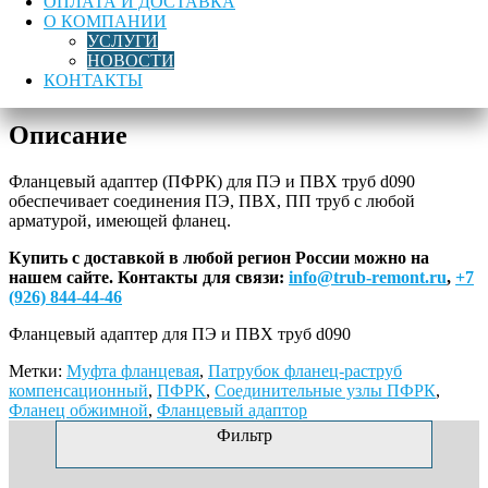
ОПЛАТА И ДОСТАВКА
товара
О КОМПАНИИ
Фланцевый
В корзину
УСЛУГИ
адаптер
НОВОСТИ
для
КОНТАКТЫ
Лучшая цена
Доставка по России
Гарантия качества
ПЭ
и
Описание
ПВХ
труб
d090
Фланцевый адаптер (ПФРК) для ПЭ и ПВХ труб d090
обеспечивает соединения ПЭ, ПВХ, ПП труб с любой
арматурой, имеющей фланец.
Купить с доставкой в любой регион России можно на
нашем сайте.
Контакты для связи:
info@trub-remont.ru
,
+7
(926) 844-44-46
Фланцевый адаптер для ПЭ и ПВХ труб d090
Метки:
Муфта фланцевая
,
Патрубок фланец-раструб
компенсационный
,
ПФРК
,
Соединительные узлы ПФРК
,
Фланец обжимной
,
Фланцевый адаптор
Фильтр