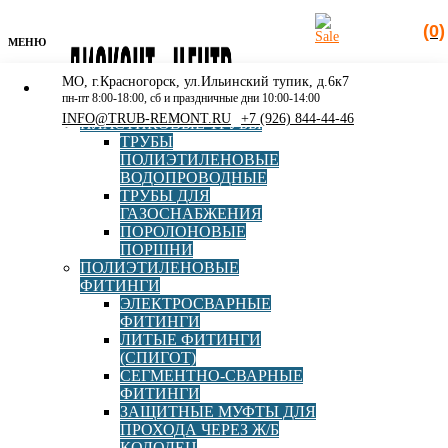
(0)
МЕНЮ
МО, г.Красногорск, ул.Ильинский тупик, д.6к7
КАТАЛОГ
пн-пт 8:00-18:00, сб и праздничные дни 10:00-14:00
РАСПРОДАЖА
INFO@TRUB-REMONT.RU
+7 (926) 844-44-46
ПЛАСТИКОВЫЕ ТРУБЫ
ТРУБЫ
ПОЛИЭТИЛЕНОВЫЕ
ВОДОПРОВОДНЫЕ
ТРУБЫ ДЛЯ
Поиск
ГАЗОСНАБЖЕНИЯ
товаров
ПОРОЛОНОВЫЕ
ПОРШНИ
Главная
»
Каталог
»
Ремонтные муфты и адаптеры
»
ПОЛИЭТИЛЕНОВЫЕ
Фланцевый адаптер для ПЭ и ПВХ труб d090
ФИТИНГИ
ЭЛЕКТРОСВАРНЫЕ
ФИТИНГИ
ЛИТЫЕ ФИТИНГИ
(СПИГОТ)
СЕГМЕНТНО-СВАРНЫЕ
Фланцевый адаптер для ПЭ и
ФИТИНГИ
ЗАЩИТНЫЕ МУФТЫ ДЛЯ
ПВХ труб d090
ПРОХОДА ЧЕРЕЗ Ж/Б
КОЛОДЕЦ