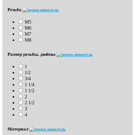
Резьба
М5
М6
М7
М8
Размер резьбы, дюймы
1
1/2
3/4
1 1/4
1 1/2
2
2 1/2
3
4
Материал