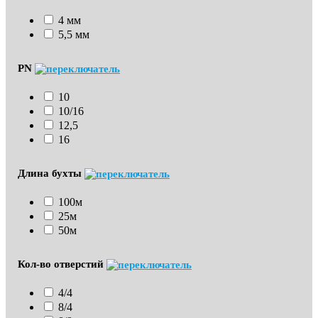
4 мм
5,5 мм
PN
10
10/16
12,5
16
Длина бухты
100м
25м
50м
Кол-во отверстий
4/4
8/4