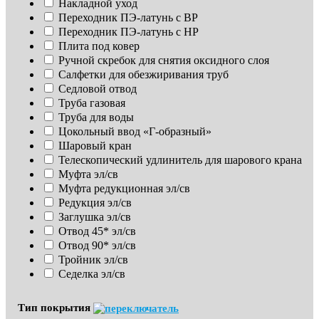
Накладной уход
Переходник ПЭ-латунь с ВР
Переходник ПЭ-латунь с НР
Плита под ковер
Ручной скребок для снятия оксидного слоя
Салфетки для обезжиривания труб
Седловой отвод
Труба газовая
Труба для воды
Цокольный ввод «Г-образный»
Шаровый кран
Телескопический удлинитель для шарового крана
Муфта эл/св
Муфта редукционная эл/св
Редукция эл/св
Заглушка эл/св
Отвод 45* эл/св
Отвод 90* эл/св
Тройник эл/св
Седелка эл/св
Тип покрытия