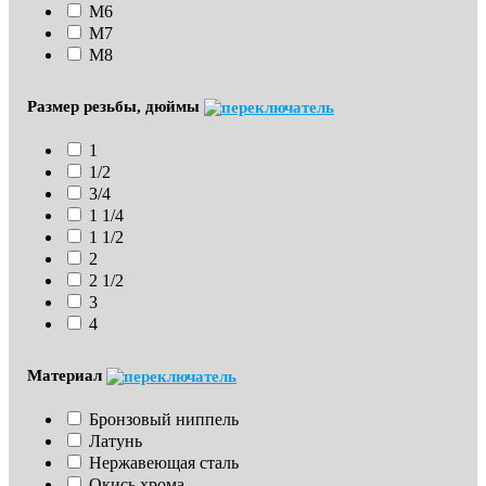
М6
М7
М8
Размер резьбы, дюймы
1
1/2
3/4
1 1/4
1 1/2
2
2 1/2
3
4
Материал
Бронзовый ниппель
Латунь
Нержавеющая сталь
Окись хрома