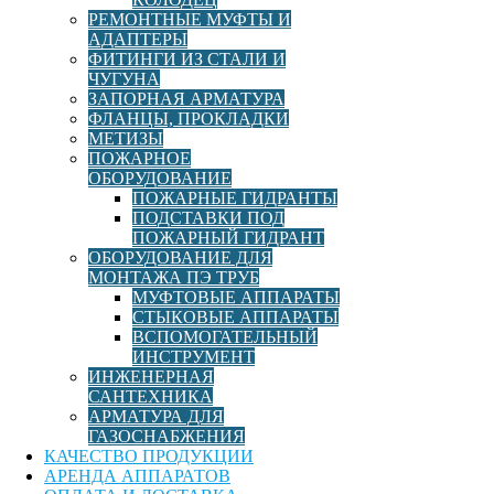
РЕМОНТНЫЕ МУФТЫ И
АДАПТЕРЫ
DN фланца
300
ФИТИНГИ ИЗ СТАЛИ И
ЧУГУНА
ЗАПОРНАЯ АРМАТУРА
PN
10/16
ФЛАНЦЫ, ПРОКЛАДКИ
МЕТИЗЫ
ПОЖАРНОЕ
Материал
Чугун
ОБОРУДОВАНИЕ
ПОЖАРНЫЕ ГИДРАНТЫ
ПОДСТАВКИ ПОД
Соединение ПЭ,
ПОЖАРНЫЙ ГИДРАНТ
Область применения
ПВХ, ПП труб
,
ОБОРУДОВАНИЕ ДЛЯ
Соединение труб
МОНТАЖА ПЭ ТРУБ
МУФТОВЫЕ АППАРАТЫ
Цена:
СТЫКОВЫЕ АППАРАТЫ
32 674,00
руб
ВСПОМОГАТЕЛЬНЫЙ
ИНСТРУМЕНТ
Нашли дешевле? Сообщите нам!
ИНЖЕНЕРНАЯ
Количество
САНТЕХНИКА
товара
АРМАТУРА ДЛЯ
Фланцевый
В корзину
ГАЗОСНАБЖЕНИЯ
адаптер
КАЧЕСТВО ПРОДУКЦИИ
для
Лучшая цена
Доставка по России
Гарантия качества
АРЕНДА АППАРАТОВ
ПЭ