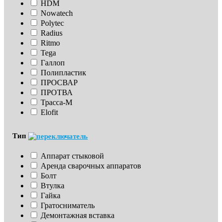
HDM
Nowatech
Polytec
Radius
Ritmo
Tega
Галлоп
Полипластик
ПРОСВАР
ПРОТВА
Трасса-М
Elofit
Тип
Аппарат стыковой
Аренда сварочных аппаратов
Болт
Втулка
Гайка
Гратосниматель
Демонтажная вставка