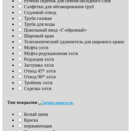
Ручной скребок для снятия оксидного слоя
Салфетки для обезжиривания труб
Седловой отвод
Труба газовая
Труба для воды
Цокольный ввод «Г-образный»
Шаровый кран
Телескопический удлинитель для шарового крана
Муфта эл/св
Муфта редукционная эл/св
Редукция эл/св
Заглушка эл/св
Отвод 45* эл/св
Отвод 90* эл/св
Тройник эл/св
Седелка эл/св
Тип покрытия
Белый цинк
Краска
нержавеющая