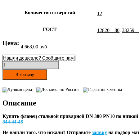
Количество отверстий
12
ГОСТ
12820 – 80
,
33259 –
Цена:
4 668,00
руб
Нашли дешевле? Сообщите нам!
Количество
товара
Фланец
В корзину
стальной
приварной
Лучшая цена
Доставка по России
Гарантия качества
DN
300
Описание
PN10
Купить фланец стальной приварной DN 300 PN10
по низкой
844-44-46
Не нашли того, что искали? Отправьте
заявку
на подбор ма