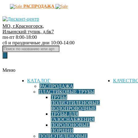
РАСПРОДАЖА
МО, г.Красногорск,
Д
Ильинский тупик, д.6к7
пн-пт 8:00-18:00
и
сб и праздничные дни 10:00-14:00
с
Поиск
к
товаров
о
н
Меню
т
-
КАТАЛОГ
КАЧЕСТВ
ц
РАСПРОДАЖА
ПЛАСТИКОВЫЕ ТРУБЫ
е
ТРУБЫ
н
ПОЛИЭТИЛЕНОВЫЕ
т
ВОДОПРОВОДНЫЕ
р
ТРУБЫ ДЛЯ
ГАЗОСНАБЖЕНИЯ
ф
ПОРОЛОНОВЫЕ
и
ПОРШНИ
т
ПОЛИЭТИЛЕНОВЫЕ