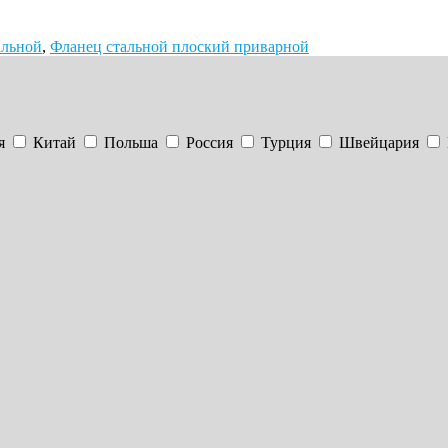
альной
,
Фланец стальной плоский приварной
я
Китай
Польша
Россия
Турция
Швейцария