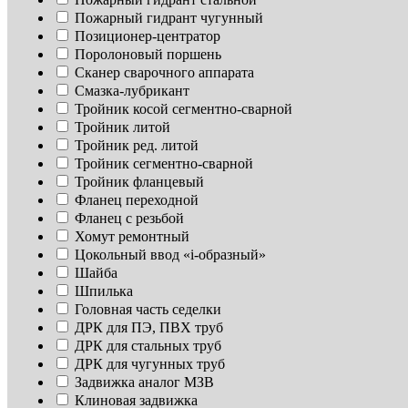
Пожарный гидрант чугунный
Позиционер-центратор
Поролоновый поршень
Сканер сварочного аппарата
Смазка-лубрикант
Тройник косой сегментно-сварной
Тройник литой
Тройник ред. литой
Тройник сегментно-сварной
Тройник фланцевый
Фланец переходной
Фланец с резьбой
Хомут ремонтный
Цокольный ввод «i-образный»
Шайба
Шпилька
Головная часть седелки
ДРК для ПЭ, ПВХ труб
ДРК для стальных труб
ДРК для чугунных труб
Задвижка аналог МЗВ
Клиновая задвижка