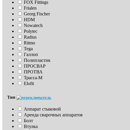
FOX Fittings
Frialen
Georg Fischer
HDM
Nowatech
Polytec
Radius
Ritmo
Tega
Галлоп
Полипластик
ПРОСВАР
ПРОТВА
Трасса-М
Elofit
Тип
Аппарат стыковой
Аренда сварочных аппаратов
Болт
Втулка