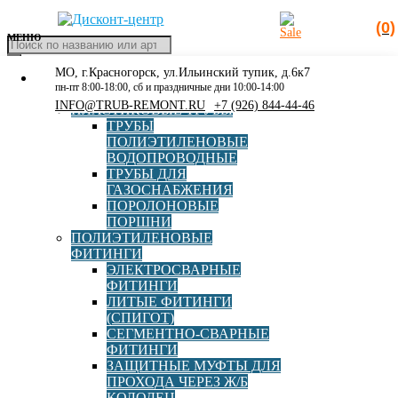
(0)
МЕНЮ
Поиск
товаров
МО, г.Красногорск, ул.Ильинский тупик, д.6к7
КАТАЛОГ
Главная
»
Каталог
»
Метизы
»
Гроверная шайба М16 DIN 127
пн-пт 8:00-18:00, сб и праздничные дни 10:00-14:00
РАСПРОДАЖА
INFO@TRUB-REMONT.RU
+7 (926) 844-44-46
ПЛАСТИКОВЫЕ ТРУБЫ
ТРУБЫ
ПОЛИЭТИЛЕНОВЫЕ
ВОДОПРОВОДНЫЕ
Гроверная шайба М16 DIN
ТРУБЫ ДЛЯ
ГАЗОСНАБЖЕНИЯ
127
ПОРОЛОНОВЫЕ
ПОРШНИ
ПОЛИЭТИЛЕНОВЫЕ
ФИТИНГИ
DIN стандарт
127
ЭЛЕКТРОСВАРНЫЕ
ФИТИНГИ
ЛИТЫЕ ФИТИНГИ
Гроверная
Тип шайбы
(СПИГОТ)
пружинная
СЕГМЕНТНО-СВАРНЫЕ
ФИТИНГИ
ЗАЩИТНЫЕ МУФТЫ ДЛЯ
Материал
Сталь
ПРОХОДА ЧЕРЕЗ Ж/Б
КОЛОДЕЦ