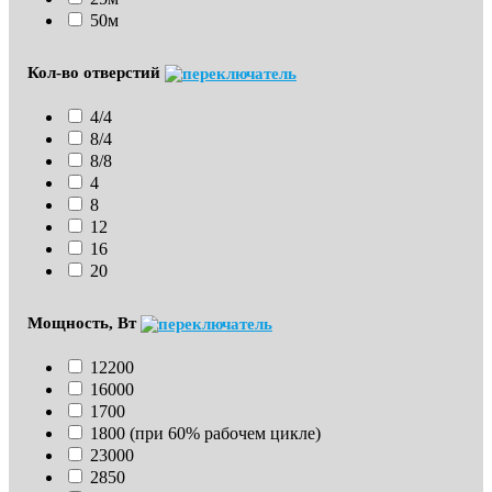
50м
Кол-во отверстий
4/4
8/4
8/8
4
8
12
16
20
Мощность, Вт
12200
16000
1700
1800 (при 60% рабочем цикле)
23000
2850