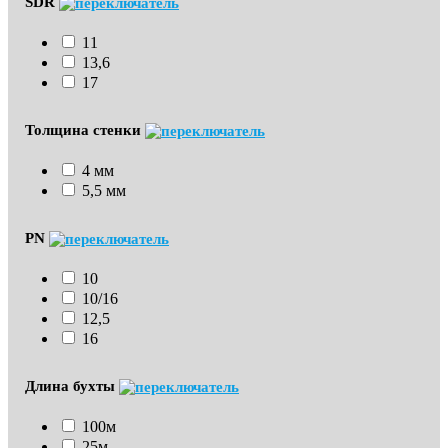
SDR
11
13,6
17
Толщина стенки
4 мм
5,5 мм
PN
10
10/16
12,5
16
Длина бухты
100м
25м