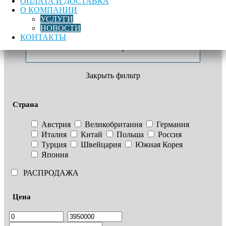
ОПЛАТА И ДОСТАВКА
шайба
О КОМПАНИИ
М16
Лучшая цена
Доставка по России
Гарантия качества
УСЛУГИ
DIN
Метки:
Метизы
,
Метрический крепеж
,
Шайба гровер
,
Шайба
НОВОСТИ
127
пружинная оцинкованная
КОНТАКТЫ
Фильтр
Закрыть фильтр
Страна
Австрия
Великобритания
Германия
Италия
Китай
Польша
Россия
Турция
Швейцария
Южная Корея
Япония
РАСПРОДАЖА
Цена