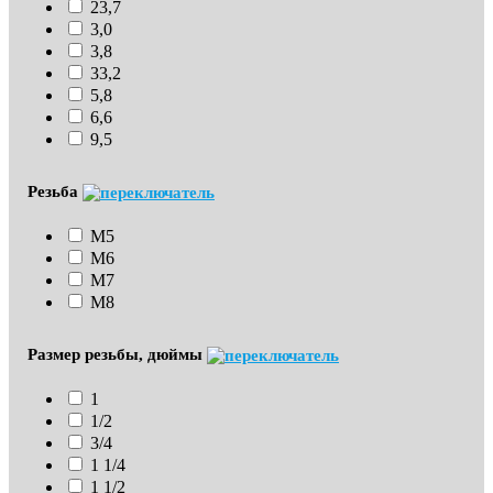
23,7
3,0
3,8
33,2
5,8
6,6
9,5
Резьба
М5
М6
М7
М8
Размер резьбы, дюймы
1
1/2
3/4
1 1/4
1 1/2