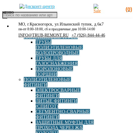
(0)
МЕНЮ
Поиск
товаров
МО, г.Красногорск, ул.Ильинский тупик, д.6к7
КАТАЛОГ
Главная
»
Каталог
»
Ремонтные муфты и адаптеры
»
Хомут
пн-пт 8:00-18:00, сб и праздничные дни 10:00-14:00
РАСПРОДАЖА
ремонтный DN080 (80-98) L200
INFO@TRUB-REMONT.RU
+7 (926) 844-44-46
ПЛАСТИКОВЫЕ ТРУБЫ
ТРУБЫ
ПОЛИЭТИЛЕНОВЫЕ
ВОДОПРОВОДНЫЕ
ТРУБЫ ДЛЯ
ГАЗОСНАБЖЕНИЯ
ПОРОЛОНОВЫЕ
Хомут ремонтный DN080 (80-
ПОРШНИ
ПОЛИЭТИЛЕНОВЫЕ
98) L200
ФИТИНГИ
ЭЛЕКТРОСВАРНЫЕ
ФИТИНГИ
ЛИТЫЕ ФИТИНГИ
Страна
Россия
(СПИГОТ)
СЕГМЕНТНО-СВАРНЫЕ
ФИТИНГИ
Диапазон обжима, мм
80-98
ЗАЩИТНЫЕ МУФТЫ ДЛЯ
ПРОХОДА ЧЕРЕЗ Ж/Б
КОЛОДЕЦ
Диаметр, мм