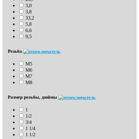
3,0
3,8
33,2
5,8
6,6
9,5
Резьба
М5
М6
М7
М8
Размер резьбы, дюймы
1
1/2
3/4
1 1/4
1 1/2