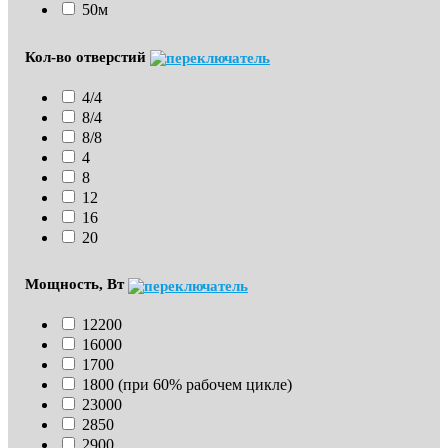
50м
Кол-во отверстий
4/4
8/4
8/8
4
8
12
16
20
Мощность, Вт
12200
16000
1700
1800 (при 60% рабочем цикле)
23000
2850
2900