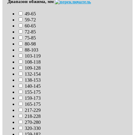
Диапазон обжима, мм
49-65
59-72
60-65
72-85
75-85
80-98
88-103
103-119
108-118
109-128
132-154
138-153
140-145
155-175
159-173
165-175
217-229
218-228
270-280
320-330
159-182