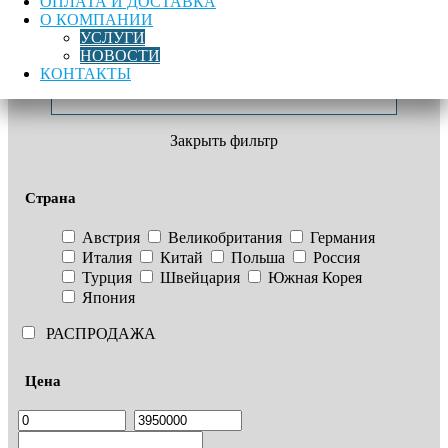
ОПЛАТА И ДОСТАВКА
О КОМПАНИИ
Хомут ремонтный DN080 (80-98) L200
УСЛУГИ
НОВОСТИ
Метки:
Свертный хомут
,
Хомут односторонний
КОНТАКТЫ
Фильтр
Закрыть фильтр
Страна
Австрия
Великобритания
Германия
Италия
Китай
Польша
Россия
Турция
Швейцария
Южная Корея
Япония
РАСПРОДАЖА
Цена