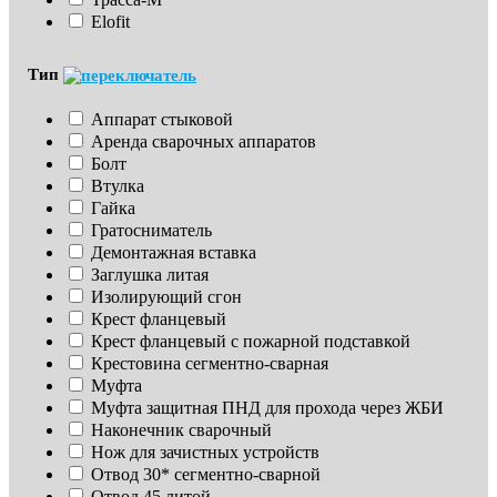
Elofit
Тип
Аппарат стыковой
Аренда сварочных аппаратов
Болт
Втулка
Гайка
Гратосниматель
Демонтажная вставка
Заглушка литая
Изoлирующий сгон
Крест фланцевый
Крест фланцевый с пожарной подставкой
Крестовина сегментно-сварная
Муфта
Муфта защитная ПНД для прохода через ЖБИ
Наконечник сварочный
Нож для зачистных устройств
Отвод 30* сегментно-сварной
Отвод 45 литой