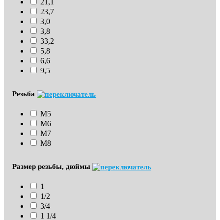
21,1
23,7
3,0
3,8
33,2
5,8
6,6
9,5
Резьба
М5
М6
М7
М8
Размер резьбы, дюймы
1
1/2
3/4
1 1/4