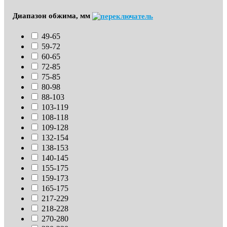
Диапазон обжима, мм
49-65
59-72
60-65
72-85
75-85
80-98
88-103
103-119
108-118
109-128
132-154
138-153
140-145
155-175
159-173
165-175
217-229
218-228
270-280