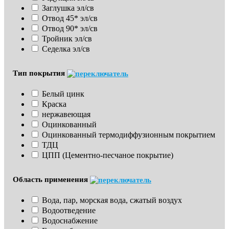
Заглушка эл/св
Отвод 45* эл/св
Отвод 90* эл/св
Тройник эл/св
Седелка эл/св
Тип покрытия
Белый цинк
Краска
нержавеющая
Оцинкованный
Оцинкованный термодиффузионным покрытием
ТДЦ
ЦПП (Цементно-песчаное покрытие)
Область применения
Вода, пар, морская вода, сжатый воздух
Водоотведение
Водоснабжение