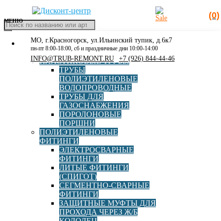
(0)
МЕНЮ
Поиск
товаров
МО, г.Красногорск, ул.Ильинский тупик, д.6к7
КАТАЛОГ
Главная
»
Каталог
»
Пожарное оборудование
»
Пожарные
пн-пт 8:00-18:00, сб и праздничные дни 10:00-14:00
РАСПРОДАЖА
гидранты
»
Пожарный гидрант подземный H=1,00 м
INFO@TRUB-REMONT.RU
+7 (926) 844-44-46
ПЛАСТИКОВЫЕ ТРУБЫ
чугунный (Синий)
ТРУБЫ
ПОЛИЭТИЛЕНОВЫЕ
ВОДОПРОВОДНЫЕ
ТРУБЫ ДЛЯ
ГАЗОСНАБЖЕНИЯ
Пожарный гидрант
ПОРОЛОНОВЫЕ
ПОРШНИ
подземный H=1,00 м
ПОЛИЭТИЛЕНОВЫЕ
ФИТИНГИ
чугунный (Синий)
ЭЛЕКТРОСВАРНЫЕ
ФИТИНГИ
ЛИТЫЕ ФИТИНГИ
(СПИГОТ)
Страна
Россия
СЕГМЕНТНО-СВАРНЫЕ
ФИТИНГИ
ЗАЩИТНЫЕ МУФТЫ ДЛЯ
Высота
1000 мм
ПРОХОДА ЧЕРЕЗ Ж/Б
КОЛОДЕЦ