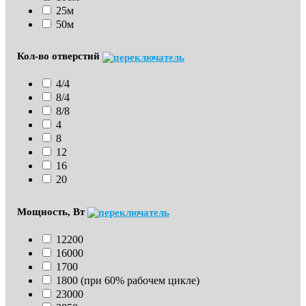
25м
50м
Кол-во отверстий
4/4
8/4
8/8
4
8
12
16
20
Мощность, Вт
12200
16000
1700
1800 (при 60% рабочем цикле)
23000