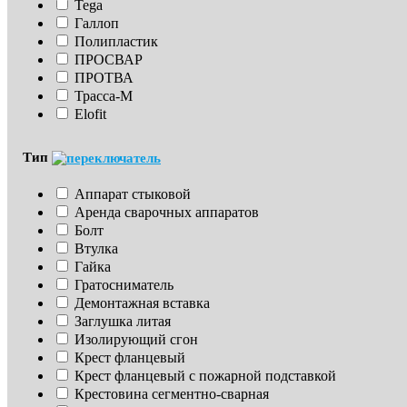
Tega
Галлоп
Полипластик
ПРОСВАР
ПРОТВА
Трасса-М
Elofit
Тип
Аппарат стыковой
Аренда сварочных аппаратов
Болт
Втулка
Гайка
Гратосниматель
Демонтажная вставка
Заглушка литая
Изoлирующий сгон
Крест фланцевый
Крест фланцевый с пожарной подставкой
Крестовина сегментно-сварная