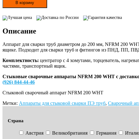
Стыковой
В корзину
сварочный
аппарат
Лучшая цена
Доставка по России
Гарантия качества
NFRM
200
Описание
WHT
Аппарат для сварки труб диаметром до 200 мм, NFRM 200 WHT
ящике. Подходит для сварки труб и фитингов из ПНД, ПП, ПВ
Комплектность:
центратор с 4 хомутами, торцеватель, нагрев
частями, транспортный ящик.
Стыковые сварочные аппараты NFRM 200 WHT с доставкой 
(926) 844-44-46
Стыковой сварочный аппарат NFRM 200 WHT
Метки:
Аппараты для стыковой сварки ПЭ труб
,
Сварочный ап
Страна
Австрия
Великобритания
Германия
Итали