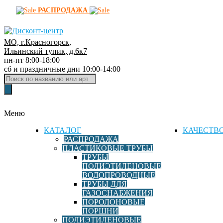
РАСПРОДАЖА
МО, г.Красногорск,
Д
Ильинский тупик, д.6к7
пн-пт 8:00-18:00
и
сб и праздничные дни 10:00-14:00
с
Поиск
к
товаров
о
н
Меню
т
-
КАТАЛОГ
КАЧЕСТВ
ц
РАСПРОДАЖА
ПЛАСТИКОВЫЕ ТРУБЫ
е
ТРУБЫ
н
ПОЛИЭТИЛЕНОВЫЕ
т
ВОДОПРОВОДНЫЕ
р
ТРУБЫ ДЛЯ
ГАЗОСНАБЖЕНИЯ
ф
ПОРОЛОНОВЫЕ
и
ПОРШНИ
т
ПОЛИЭТИЛЕНОВЫЕ