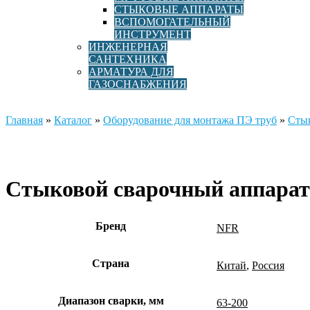
СТЫКОВЫЕ АППАРАТЫ
ВСПОМОГАТЕЛЬНЫЙ
ИНСТРУМЕНТ
ИНЖЕНЕРНАЯ
САНТЕХНИКА
АРМАТУРА ДЛЯ
ГАЗОСНАБЖЕНИЯ
Главная
»
Каталог
»
Оборудование для монтажа ПЭ труб
»
Сты
Стыковой сварочный аппара
Бренд
NFR
Страна
Китай
,
Россия
Диапазон сварки, мм
63-200