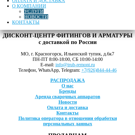
ОПЛАТА И ДОСТАВКА
для связи:
info@trub-remont.ru
,
+7 (926) 844-44-46
О КОМПАНИИ
УСЛУГИ
Тройник ПЭ100 SDR17 d160 СПИГОТ
НОВОСТИ
КОНТАКТЫ
Метки:
Тройник литой
,
Тройник Спигот
ДИСКОНТ-ЦЕНТР ФИТИНГОВ И АРМАТУРЫ
с доставкой по России
МО, г. Красногорск, Ильинский тупик, д.6к7
ПН-ПТ 8:00-18:00, СБ 10:00-14:00
E-mail:
info@trub-remont.ru
Телефон, WhatsApp, Telegram:
+7(926)844-44-46
РАСПРОДАЖА
О нас
Бренды
Аренда сварочных аппаратов
Новости
Оплата и доставка
Контакты
Политика оператора в отношении обработки
персональных данных