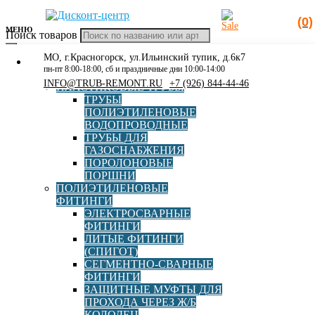
(0)
МЕНЮ
Поиск товаров
МО, г.Красногорск, ул.Ильинский тупик, д.6к7
КАТАЛОГ
Главная
»
Каталог
»
Полиэтиленовые фитинги
»
Литые
пн-пт 8:00-18:00, сб и праздничные дни 10:00-14:00
РАСПРОДАЖА
фитинги (СПИГОТ)
»
Тройник ПЭ100 SDR17 d160 СПИГОТ
INFO@TRUB-REMONT.RU
+7 (926) 844-44-46
ПЛАСТИКОВЫЕ ТРУБЫ
ТРУБЫ
ПОЛИЭТИЛЕНОВЫЕ
ВОДОПРОВОДНЫЕ
ТРУБЫ ДЛЯ
Тройник ПЭ100 SDR17 d160
ГАЗОСНАБЖЕНИЯ
ПОРОЛОНОВЫЕ
СПИГОТ
ПОРШНИ
ПОЛИЭТИЛЕНОВЫЕ
ФИТИНГИ
ЭЛЕКТРОСВАРНЫЕ
Страна
Россия
ФИТИНГИ
ЛИТЫЕ ФИТИНГИ
(СПИГОТ)
Диаметр, мм
160
СЕГМЕНТНО-СВАРНЫЕ
ФИТИНГИ
ЗАЩИТНЫЕ МУФТЫ ДЛЯ
SDR
17
ПРОХОДА ЧЕРЕЗ Ж/Б
КОЛОДЕЦ