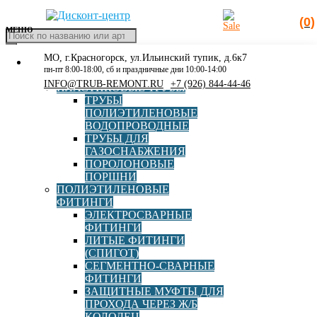
(0)
МЕНЮ
Поиск
товаров
МО, г.Красногорск, ул.Ильинский тупик, д.6к7
КАТАЛОГ
Главная
»
Каталог
»
Запорная арматура
»
Задвижка с
пн-пт 8:00-18:00, сб и праздничные дни 10:00-14:00
РАСПРОДАЖА
обрезинен. клином 30ч39р синяя DN250 PN10/16 со
INFO@TRUB-REMONT.RU
+7 (926) 844-44-46
ПЛАСТИКОВЫЕ ТРУБЫ
штурвалом короткая
ТРУБЫ
ПОЛИЭТИЛЕНОВЫЕ
ВОДОПРОВОДНЫЕ
ТРУБЫ ДЛЯ
ГАЗОСНАБЖЕНИЯ
Задвижка с обрезинен.
ПОРОЛОНОВЫЕ
ПОРШНИ
клином 30ч39р синяя DN250
ПОЛИЭТИЛЕНОВЫЕ
ФИТИНГИ
PN10/16 со штурвалом
ЭЛЕКТРОСВАРНЫЕ
ФИТИНГИ
короткая
ЛИТЫЕ ФИТИНГИ
(СПИГОТ)
СЕГМЕНТНО-СВАРНЫЕ
ФИТИНГИ
внешний вид
ЗАЩИТНЫЕ МУФТЫ ДЛЯ
изделия может
ПРОХОДА ЧЕРЕЗ Ж/Б
Описание
отличаться в
КОЛОДЕЦ