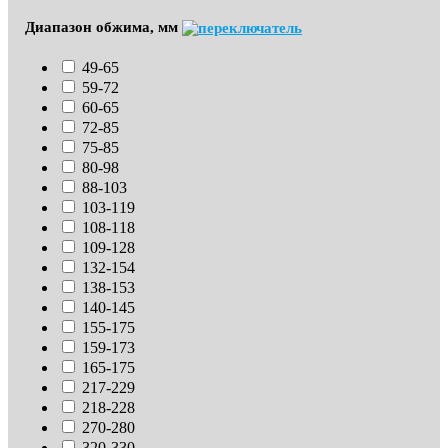
Диапазон обжима, мм
49-65
59-72
60-65
72-85
75-85
80-98
88-103
103-119
108-118
109-128
132-154
138-153
140-145
155-175
159-173
165-175
217-229
218-228
270-280
320-330