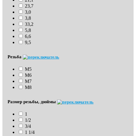
23,7
3,0
3,8
33,2
5,8
6,6
9,5
Резьба
М5
М6
М7
М8
Размер резьбы, дюймы
1
1/2
3/4
1 1/4