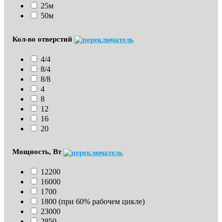
25м
50м
Кол-во отверстий
4/4
8/4
8/8
4
8
12
16
20
Мощность, Вт
12200
16000
1700
1800 (при 60% рабочем цикле)
23000
2850