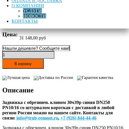
ОПЛАТА И ДОСТАВКА
О КОМПАНИИ
УСЛУГИ
Водоотведение
,
НОВОСТИ
Область применения
Водоснабжение
,
КОНТАКТЫ
Пожаротушение
Цена:
31 148,00
руб
Нашли дешевле? Сообщите нам!
Количество
товара
Задвижка
В корзину
с
обрезинен.
Лучшая цена
Доставка по России
Гарантия качества
клином
30ч39р
Описание
синяя
DN250
PN10/16
Задвижка с обрезинен. клином 30ч39р синяя DN250
со
PN10/16 со штурвалом короткая с доставкой в любой
штурвалом
регион России можно на нашем сайте.
Контакты для
короткая
связи:
info@trub-remont.ru
,
+7 (926) 844-44-46
Задвижка с обрезинен. клином 30ч39р синяя DN250 PN10/16