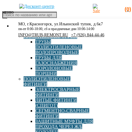
(0)
МЕНЮ
Поиск
товаров
МО, г.Красногорск, ул.Ильинский тупик, д.6к7
КАТАЛОГ
Главная
»
М5
пн-пт 8:00-18:00, сб и праздничные дни 10:00-14:00
РАСПРОДАЖА
INFO@TRUB-REMONT.RU
+7 (926) 844-44-46
ПЛАСТИКОВЫЕ ТРУБЫ
М5
ТРУБЫ
ПОЛИЭТИЛЕНОВЫЕ
ВОДОПРОВОДНЫЕ
ТРУБЫ ДЛЯ
ГАЗОСНАБЖЕНИЯ
ПОРОЛОНОВЫЕ
ПОРШНИ
ПОЛИЭТИЛЕНОВЫЕ
ФИТИНГИ
ЭЛЕКТРОСВАРНЫЕ
ФИТИНГИ
Наконечники сварочные универсальные NEW d 4.0/4.7
ЛИТЫЕ ФИТИНГИ
резьба (наружная) М5
(СПИГОТ)
СЕГМЕНТНО-СВАРНЫЕ
ФИТИНГИ
ЗАЩИТНЫЕ МУФТЫ ДЛЯ
В корзину
4 500,00
руб
ПРОХОДА ЧЕРЕЗ Ж/Б
КОЛОДЕЦ