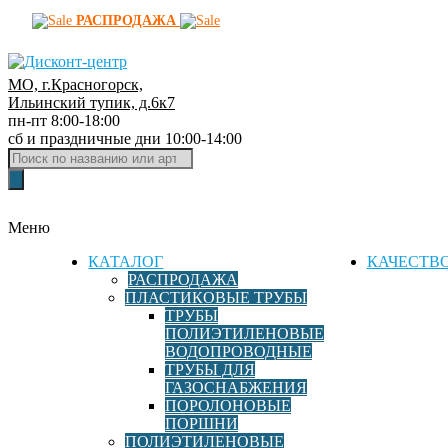
РАСПРОДАЖА
МО, г.Красногорск,
Д
Ильинский тупик, д.6к7
пн-пт 8:00-18:00
и
сб и праздничные дни 10:00-14:00
с
Поиск
к
товаров
о
н
Меню
т
-
КАТАЛОГ
КАЧЕСТВ
ц
РАСПРОДАЖА
ПЛАСТИКОВЫЕ ТРУБЫ
е
ТРУБЫ
н
ПОЛИЭТИЛЕНОВЫЕ
т
ВОДОПРОВОДНЫЕ
р
ТРУБЫ ДЛЯ
ГАЗОСНАБЖЕНИЯ
ф
ПОРОЛОНОВЫЕ
и
ПОРШНИ
т
ПОЛИЭТИЛЕНОВЫЕ