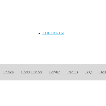
КОНТАКТЫ
Frialen
Georg Fischer
Polytec
Radius
Tega
Пол