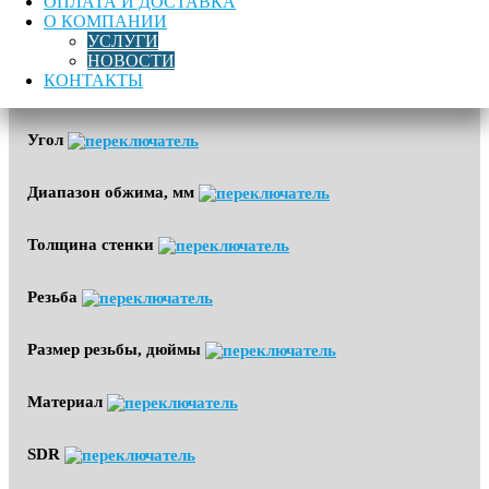
ОПЛАТА И ДОСТАВКА
О КОМПАНИИ
Область применения
УСЛУГИ
НОВОСТИ
КОНТАКТЫ
Диаметр
Угол
Диапазон обжима, мм
Толщина стенки
Резьба
Размер резьбы, дюймы
Материал
SDR