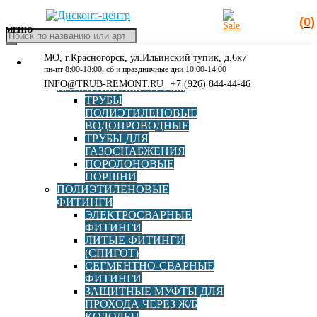
(0)
МЕНЮ
Поиск
товаров
МО, г.Красногорск, ул.Ильинский тупик, д.6к7
КАТАЛОГ
Главная
»
-20° +50° C
пн-пт 8:00-18:00, сб и праздничные дни 10:00-14:00
РАСПРОДАЖА
INFO@TRUB-REMONT.RU
+7 (926) 844-44-46
ПЛАСТИКОВЫЕ ТРУБЫ
-20° +50° C
ТРУБЫ
ПОЛИЭТИЛЕНОВЫЕ
ВОДОПРОВОДНЫЕ
ТРУБЫ ДЛЯ
ГАЗОСНАБЖЕНИЯ
Ritmo
ПОРОЛОНОВЫЕ
ПОРШНИ
ПОЛИЭТИЛЕНОВЫЕ
ФИТИНГИ
ЭЛЕКТРОСВАРНЫЕ
ФИТИНГИ
ЛИТЫЕ ФИТИНГИ
Аппарат для электромуфтовой сварки Ritmo ELEKTRA
(СПИГОТ)
S
СЕГМЕНТНО-СВАРНЫЕ
ФИТИНГИ
ЗАЩИТНЫЕ МУФТЫ ДЛЯ
В корзину
ПРОХОДА ЧЕРЕЗ Ж/Б
144 300,00
руб
КОЛОДЕЦ