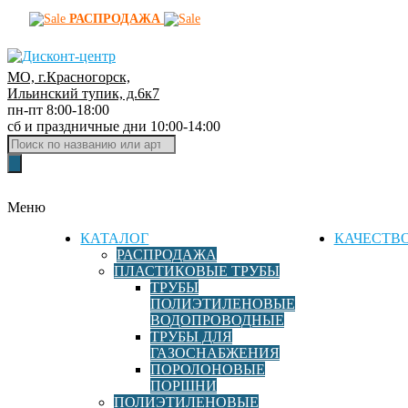
РАСПРОДАЖА
МО, г.Красногорск,
Д
Ильинский тупик, д.6к7
пн-пт 8:00-18:00
и
сб и праздничные дни 10:00-14:00
с
Поиск
к
товаров
о
н
Меню
т
-
КАТАЛОГ
КАЧЕСТВ
ц
РАСПРОДАЖА
ПЛАСТИКОВЫЕ ТРУБЫ
е
ТРУБЫ
н
ПОЛИЭТИЛЕНОВЫЕ
т
ВОДОПРОВОДНЫЕ
р
ТРУБЫ ДЛЯ
ГАЗОСНАБЖЕНИЯ
ф
ПОРОЛОНОВЫЕ
и
ПОРШНИ
т
ПОЛИЭТИЛЕНОВЫЕ