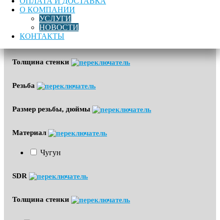
ОПЛАТА И ДОСТАВКА
О КОМПАНИИ
Угол
УСЛУГИ
НОВОСТИ
КОНТАКТЫ
Диапазон обжима, мм
Толщина стенки
Резьба
Размер резьбы, дюймы
Материал
Чугун
SDR
Толщина стенки