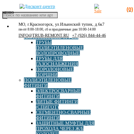
(0)
МЕНЮ
Поиск
товаров
МО, г.Красногорск, ул.Ильинский тупик, д.6к7
КАТАЛОГ
Главная
»
Муфта
пн-пт 8:00-18:00, сб и праздничные дни 10:00-14:00
РАСПРОДАЖА
INFO@TRUB-REMONT.RU
+7 (926) 844-44-46
ПЛАСТИКОВЫЕ ТРУБЫ
Муфта
ТРУБЫ
ПОЛИЭТИЛЕНОВЫЕ
ВОДОПРОВОДНЫЕ
ТРУБЫ ДЛЯ
ГАЗОСНАБЖЕНИЯ
ПОРОЛОНОВЫЕ
ПОРШНИ
ПОЛИЭТИЛЕНОВЫЕ
ФИТИНГИ
ЭЛЕКТРОСВАРНЫЕ
Муфта Viking Johnson ULTRAGRIP DN 150 мм (158.2-
ФИТИНГИ
192.2)
ЛИТЫЕ ФИТИНГИ
(СПИГОТ)
СЕГМЕНТНО-СВАРНЫЕ
ФИТИНГИ
В корзину
49 900,00
руб
ЗАЩИТНЫЕ МУФТЫ ДЛЯ
ПРОХОДА ЧЕРЕЗ Ж/Б
Фильтр
КОЛОДЕЦ