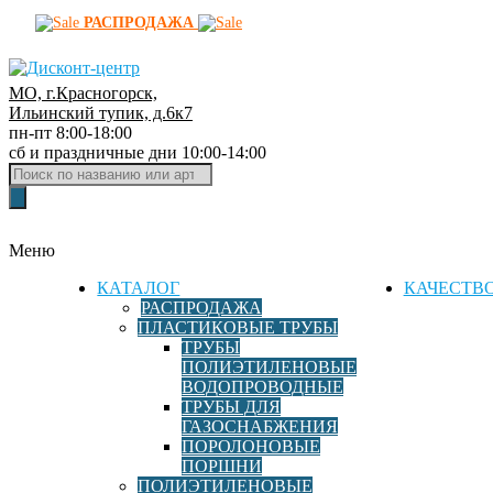
РАСПРОДАЖА
МО, г.Красногорск,
Д
Ильинский тупик, д.6к7
пн-пт 8:00-18:00
и
сб и праздничные дни 10:00-14:00
с
Поиск
к
товаров
о
н
Меню
т
-
КАТАЛОГ
КАЧЕСТВ
ц
РАСПРОДАЖА
ПЛАСТИКОВЫЕ ТРУБЫ
е
ТРУБЫ
н
ПОЛИЭТИЛЕНОВЫЕ
т
ВОДОПРОВОДНЫЕ
р
ТРУБЫ ДЛЯ
ГАЗОСНАБЖЕНИЯ
ф
ПОРОЛОНОВЫЕ
и
ПОРШНИ
т
ПОЛИЭТИЛЕНОВЫЕ