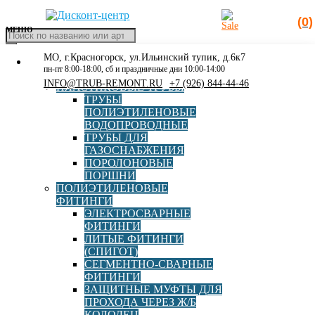
(0)
МЕНЮ
Поиск
товаров
МО, г.Красногорск, ул.Ильинский тупик, д.6к7
КАТАЛОГ
Главная
»
Пожарный гидрант стальной
пн-пт 8:00-18:00, сб и праздничные дни 10:00-14:00
РАСПРОДАЖА
INFO@TRUB-REMONT.RU
+7 (926) 844-44-46
ПЛАСТИКОВЫЕ ТРУБЫ
Пожарный гидрант стальной
ТРУБЫ
ПОЛИЭТИЛЕНОВЫЕ
ВОДОПРОВОДНЫЕ
ТРУБЫ ДЛЯ
ГАЗОСНАБЖЕНИЯ
ПОРОЛОНОВЫЕ
ПОРШНИ
ПОЛИЭТИЛЕНОВЫЕ
ФИТИНГИ
ЭЛЕКТРОСВАРНЫЕ
Пожарный гидрант подземный H=1,00 м стальной
ФИТИНГИ
(Красный)
ЛИТЫЕ ФИТИНГИ
(СПИГОТ)
СЕГМЕНТНО-СВАРНЫЕ
ФИТИНГИ
В корзину
11 809,00
руб
ЗАЩИТНЫЕ МУФТЫ ДЛЯ
ПРОХОДА ЧЕРЕЗ Ж/Б
КОЛОДЕЦ