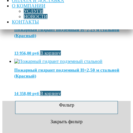
ОПЛАТА И ДОСТАВКА
О КОМПАНИИ
УСЛУГИ
В корзину
13 526,00
руб
НОВОСТИ
КОНТАКТЫ
Пожарный гидрант подземный H=2,25 м стальной
(Красный)
В корзину
13 956,00
руб
Пожарный гидрант подземный H=2,50 м стальной
(Красный)
В корзину
14 358,00
руб
Фильтр
Закрыть фильтр