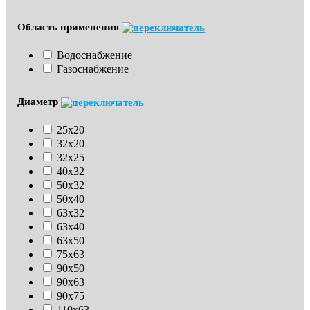
Область применения
Водоснабжение
Газоснабжение
Диаметр
25х20
32х20
32х25
40х32
50х32
50х40
63х32
63х40
63х50
75х63
90х50
90х63
90х75
110х63