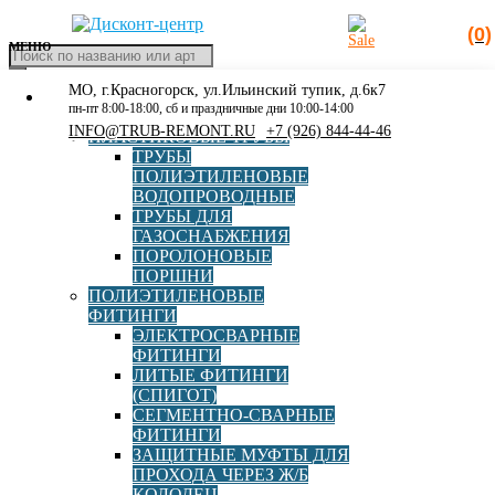
(0)
МЕНЮ
Поиск
товаров
МО, г.Красногорск, ул.Ильинский тупик, д.6к7
КАТАЛОГ
Главная
»
Редукция эл/св
пн-пт 8:00-18:00, сб и праздничные дни 10:00-14:00
РАСПРОДАЖА
INFO@TRUB-REMONT.RU
+7 (926) 844-44-46
ПЛАСТИКОВЫЕ ТРУБЫ
Редукция эл/св
ТРУБЫ
ПОЛИЭТИЛЕНОВЫЕ
ВОДОПРОВОДНЫЕ
ТРУБЫ ДЛЯ
ГАЗОСНАБЖЕНИЯ
EUROSTANDARD
Radius
Elofit
ПОРОЛОНОВЫЕ
ПОРШНИ
ПОЛИЭТИЛЕНОВЫЕ
ФИТИНГИ
ЭЛЕКТРОСВАРНЫЕ
ФИТИНГИ
ЛИТЫЕ ФИТИНГИ
Муфта редукционная электросварная d032х25 SDR11
(СПИГОТ)
СЕГМЕНТНО-СВАРНЫЕ
ФИТИНГИ
ЗАЩИТНЫЕ МУФТЫ ДЛЯ
В корзину
ПРОХОДА ЧЕРЕЗ Ж/Б
567,00
руб
КОЛОДЕЦ