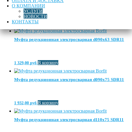
ОПЛАТА И ДОСТАВКА
О КОМПАНИИ
УСЛУГИ
НОВОСТИ
КОНТАКТЫ
В корзину
969,00
руб
Муфта редукционная электросварная d090х63 SDR11
В корзину
1 329,00
руб
Муфта редукционная электросварная d090х75 SDR11
В корзину
1 932,00
руб
Муфта редукционная электросварная d110х75 SDR11