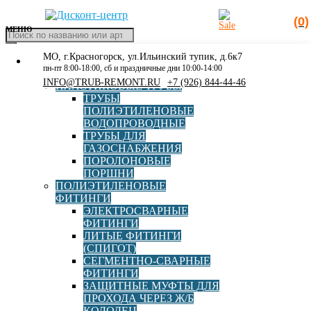
(0)
МЕНЮ
Поиск
товаров
МО, г.Красногорск, ул.Ильинский тупик, д.6к7
КАТАЛОГ
Главная
»
Тройник косой сегментно-сварной
пн-пт 8:00-18:00, сб и праздничные дни 10:00-14:00
РАСПРОДАЖА
INFO@TRUB-REMONT.RU
+7 (926) 844-44-46
ПЛАСТИКОВЫЕ ТРУБЫ
Тройник косой сегментно-
ТРУБЫ
ПОЛИЭТИЛЕНОВЫЕ
сварной
ВОДОПРОВОДНЫЕ
ТРУБЫ ДЛЯ
ГАЗОСНАБЖЕНИЯ
ПОРОЛОНОВЫЕ
ПОРШНИ
ПОЛИЭТИЛЕНОВЫЕ
ФИТИНГИ
ЭЛЕКТРОСВАРНЫЕ
ФИТИНГИ
ЛИТЫЕ ФИТИНГИ
Тройник косой 45* сегментно-сварной d110x110х110
(СПИГОТ)
ПЭ100 SDR17
СЕГМЕНТНО-СВАРНЫЕ
ФИТИНГИ
ЗАЩИТНЫЕ МУФТЫ ДЛЯ
ПРОХОДА ЧЕРЕЗ Ж/Б
В корзину
1 945,00
руб
КОЛОДЕЦ