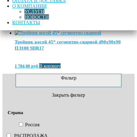
Тройник косой 45* сегментно-сварной d315x315х315
ОПЛАТА И ДОСТАВКА
О КОМПАНИИ
ПЭ100 SDR17
УСЛУГИ
НОВОСТИ
КОНТАКТЫ
В корзину
12 977,00
руб
Тройник косой 45* сегментно-сварной d90x90х90
ПЭ100 SDR17
В корзину
1 784,00
руб
Фильтр
Закрыть фильтр
Страна
Россия
РАСПРОДАЖА