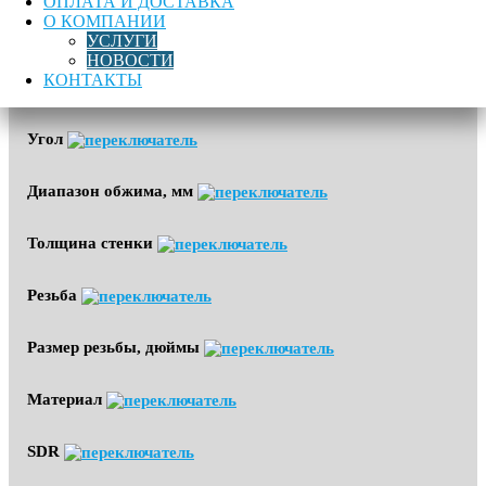
ОПЛАТА И ДОСТАВКА
О КОМПАНИИ
Область применения
УСЛУГИ
НОВОСТИ
КОНТАКТЫ
Диаметр
Угол
Диапазон обжима, мм
Толщина стенки
Резьба
Размер резьбы, дюймы
Материал
SDR