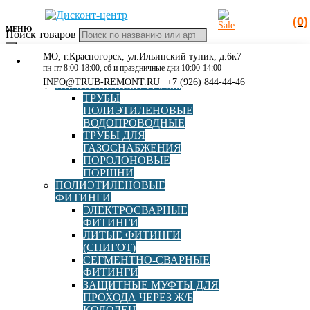
(0)
МЕНЮ
Поиск товаров
МО, г.Красногорск, ул.Ильинский тупик, д.6к7
КАТАЛОГ
Главная
»
АОСТ
пн-пт 8:00-18:00, сб и праздничные дни 10:00-14:00
РАСПРОДАЖА
INFO@TRUB-REMONT.RU
+7 (926) 844-44-46
ПЛАСТИКОВЫЕ ТРУБЫ
АОСТ
ТРУБЫ
ПОЛИЭТИЛЕНОВЫЕ
ВОДОПРОВОДНЫЕ
ТРУБЫ ДЛЯ
ГАЗОСНАБЖЕНИЯ
ПРОТВА
ПОРОЛОНОВЫЕ
ПОРШНИ
ПОЛИЭТИЛЕНОВЫЕ
ФИТИНГИ
ЭЛЕКТРОСВАРНЫЕ
ФИТИНГИ
ЛИТЫЕ ФИТИНГИ
Аппарат для муфтовой сварки ПЭ труб ПРОТВА
(СПИГОТ)
СЕГМЕНТНО-СВАРНЫЕ
ФИТИНГИ
ЗАЩИТНЫЕ МУФТЫ ДЛЯ
В корзину
ПРОХОДА ЧЕРЕЗ Ж/Б
227 300,00
руб
КОЛОДЕЦ