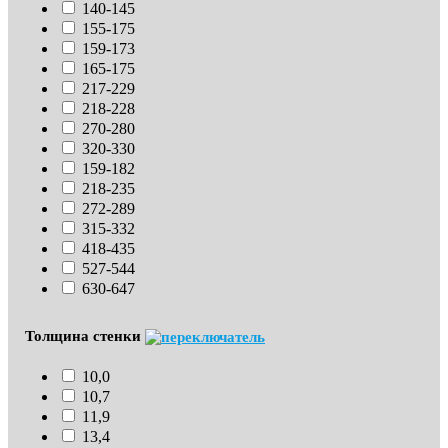
140-145
155-175
159-173
165-175
217-229
218-228
270-280
320-330
159-182
218-235
272-289
315-332
418-435
527-544
630-647
Толщина стенки
10,0
10,7
11,9
13,4