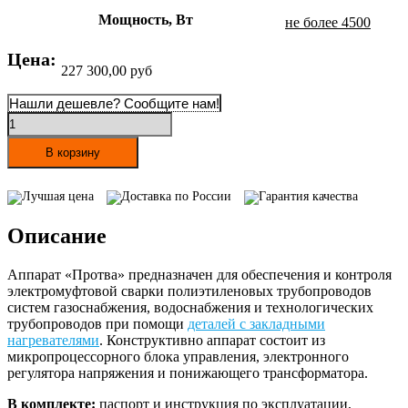
Мощность, Вт
не более 4500
Цена:
227 300,00
руб
Нашли дешевле? Сообщите нам!
Количество
товара
Аппарат
В корзину
для
муфтовой
Лучшая цена
Доставка по России
Гарантия качества
сварки
ПЭ
Описание
труб
ПРОТВА
Аппарат «Протва» предназначен для обеспечения и контроля
электромуфтовой сварки полиэтиленовых трубопроводов
систем газоснабжения, водоснабжения и технологических
трубопроводов при помощи
деталей с закладными
нагревателями
. Конструктивно аппарат состоит из
микропроцессорного блока управления, электронного
регулятора напряжения и понижающего трансформатора.
В комплекте:
паспорт и инструкция по эксплуатации,