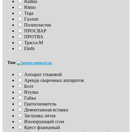
Radius
Ritmo
Tega
Галлоп
Полипластик
ПРОСВАР
ПРОТВА
Трасса-М
Elofit
Тип
Аппарат стыковой
Аренда сварочных аппаратов
Болт
Втулка
Гайка
Гратосниматель
Демонтажная вставка
Заглушка литая
Изoлирующий сгон
Крест фланцевый