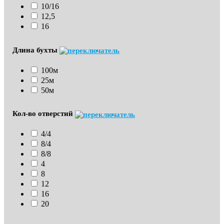
10/16
12,5
16
Длина бухты
100м
25м
50м
Кол-во отверстий
4/4
8/4
8/8
4
8
12
16
20