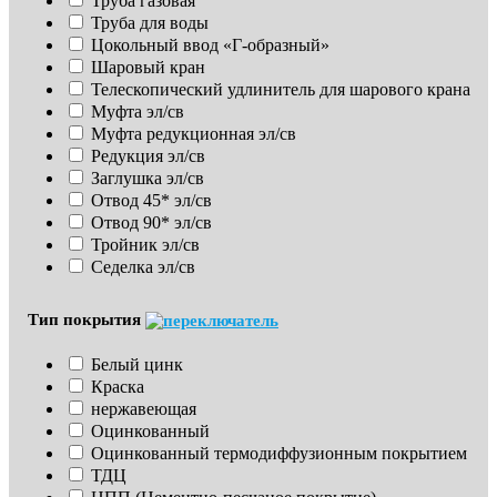
Труба газовая
Труба для воды
Цокольный ввод «Г-образный»
Шаровый кран
Телескопический удлинитель для шарового крана
Муфта эл/св
Муфта редукционная эл/св
Редукция эл/св
Заглушка эл/св
Отвод 45* эл/св
Отвод 90* эл/св
Тройник эл/св
Седелка эл/св
Тип покрытия
Белый цинк
Краска
нержавеющая
Оцинкованный
Оцинкованный термодиффузионным покрытием
ТДЦ