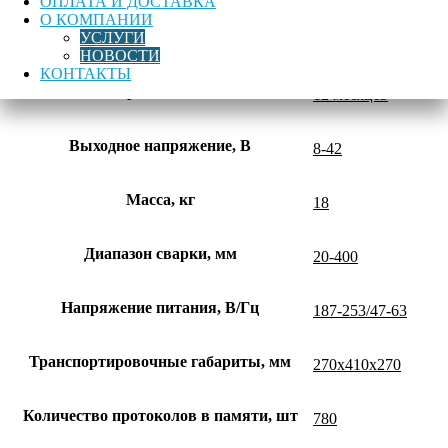
ОПЛАТА И ДОСТАВКА
О КОМПАНИИ
УСЛУГИ
Время сварки, сек
1-9999
НОВОСТИ
КОНТАКТЫ
Гарантия, лет
12 месяцев
Выходное напряжение, В
8-42
Масса, кг
18
Диапазон сварки, мм
20-400
Напряжение питания, В/Гц
187-253/47-63
Транспортировочные габариты, мм
270х410х270
Количество протоколов в памяти, шт
780