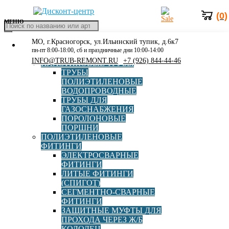
(0)
МЕНЮ
Поиск
товаров
МО, г.Красногорск, ул.Ильинский тупик, д.6к7
КАТАЛОГ
Главная
»
Каталог
»
Оборудование для монтажа ПЭ труб
»
пн-пт 8:00-18:00, сб и праздничные дни 10:00-14:00
РАСПРОДАЖА
Муфтовые аппараты
»
Аппарат для муфтовой сварки ПЭ труб
INFO@TRUB-REMONT.RU
+7 (926) 844-44-46
ПЛАСТИКОВЫЕ ТРУБЫ
ПРОТВА
ТРУБЫ
ПОЛИЭТИЛЕНОВЫЕ
ВОДОПРОВОДНЫЕ
ТРУБЫ ДЛЯ
ГАЗОСНАБЖЕНИЯ
ПОРОЛОНОВЫЕ
Аппарат для муфтовой
ПОРШНИ
ПОЛИЭТИЛЕНОВЫЕ
сварки ПЭ труб ПРОТВА
ФИТИНГИ
ЭЛЕКТРОСВАРНЫЕ
ФИТИНГИ
ЛИТЫЕ ФИТИНГИ
Производитель
АОСТ
(СПИГОТ)
СЕГМЕНТНО-СВАРНЫЕ
ФИТИНГИ
Страна
Россия
ЗАЩИТНЫЕ МУФТЫ ДЛЯ
ПРОХОДА ЧЕРЕЗ Ж/Б
КОЛОДЕЦ
Рабочая температура, °C