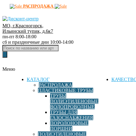
РАСПРОДАЖА
МО, г.Красногорск,
Д
Ильинский тупик, д.6к7
пн-пт 8:00-18:00
и
сб и праздничные дни 10:00-14:00
с
Поиск
к
товаров
о
н
Меню
т
-
КАТАЛОГ
КАЧЕСТВ
ц
РАСПРОДАЖА
ПЛАСТИКОВЫЕ ТРУБЫ
е
ТРУБЫ
н
ПОЛИЭТИЛЕНОВЫЕ
т
ВОДОПРОВОДНЫЕ
р
ТРУБЫ ДЛЯ
ГАЗОСНАБЖЕНИЯ
ф
ПОРОЛОНОВЫЕ
и
ПОРШНИ
т
ПОЛИЭТИЛЕНОВЫЕ