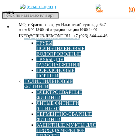
(0)
МЕНЮ
Поиск
товаров
МО, г.Красногорск, ул.Ильинский тупик, д.6к7
КАТАЛОГ
Главная
»
ГОСТ Р 58121.3-2018 (ИСО 4437-3:2014)
пн-пт 8:00-18:00, сб и праздничные дни 10:00-14:00
РАСПРОДАЖА
INFO@TRUB-REMONT.RU
+7 (926) 844-44-46
ПЛАСТИКОВЫЕ ТРУБЫ
ГОСТ Р 58121.3-2018 (ИСО
ТРУБЫ
ПОЛИЭТИЛЕНОВЫЕ
4437-3:2014)
ВОДОПРОВОДНЫЕ
ТРУБЫ ДЛЯ
ГАЗОСНАБЖЕНИЯ
ПОРОЛОНОВЫЕ
ПОРШНИ
AVIS
ПОЛИЭТИЛЕНОВЫЕ
ФИТИНГИ
ЭЛЕКТРОСВАРНЫЕ
ФИТИНГИ
ЛИТЫЕ ФИТИНГИ
(СПИГОТ)
СЕГМЕНТНО-СВАРНЫЕ
Муфта электросварная d63мм SDR11 AVIS (салфетка в
ФИТИНГИ
комплекте)
ЗАЩИТНЫЕ МУФТЫ ДЛЯ
ПРОХОДА ЧЕРЕЗ Ж/Б
КОЛОДЕЦ