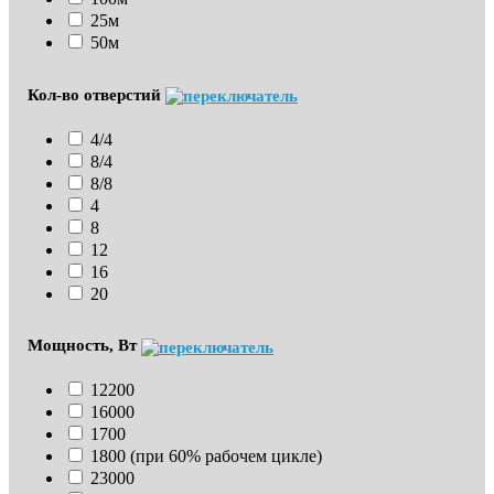
25м
50м
Кол-во отверстий
4/4
8/4
8/8
4
8
12
16
20
Мощность, Вт
12200
16000
1700
1800 (при 60% рабочем цикле)
23000