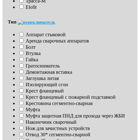
Трасса-М
Elofit
Тип
Аппарат стыковой
Аренда сварочных аппаратов
Болт
Втулка
Гайка
Гратосниматель
Демонтажная вставка
Заглушка литая
Изoлирующий сгон
Крест фланцевый
Крест фланцевый с пожарной подставкой
Крестовина сегментно-сварная
Муфта
Муфта защитная ПНД для прохода через ЖБИ
Наконечник сварочный
Нож для зачистных устройств
Отвод 30* сегментно-сварной