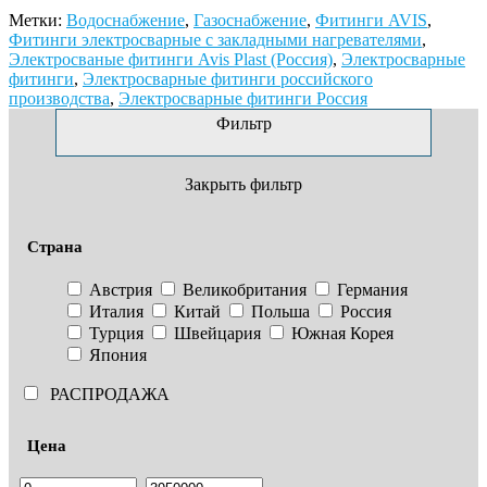
Метки:
Водоснабжение
,
Газоснабжение
,
Фитинги AVIS
,
Фитинги электросварные с закладными нагревателями
,
Электросваные фитинги Avis Plast (Россия)
,
Электросварные
фитинги
,
Электросварные фитинги российского
производства
,
Электросварные фитинги Россия
Фильтр
Закрыть фильтр
Страна
Австрия
Великобритания
Германия
Италия
Китай
Польша
Россия
Турция
Швейцария
Южная Корея
Япония
РАСПРОДАЖА
Цена