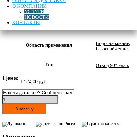
ОПЛАТА И ДОСТАВКА
О КОМПАНИИ
PN
16
УСЛУГИ
НОВОСТИ
КОНТАКТЫ
Материал
ПЭ100
Водоснабжение
,
Область применения
Газоснабжение
Тип
Отвод 90* эл/св
Цена:
1 574,00
руб
Нашли дешевле? Сообщите нам!
Количество
товара
Отвод
В корзину
электросварной
ПЭ100
Лучшая цена
Доставка по России
Гарантия качества
SDR11
90°
Описание
d110