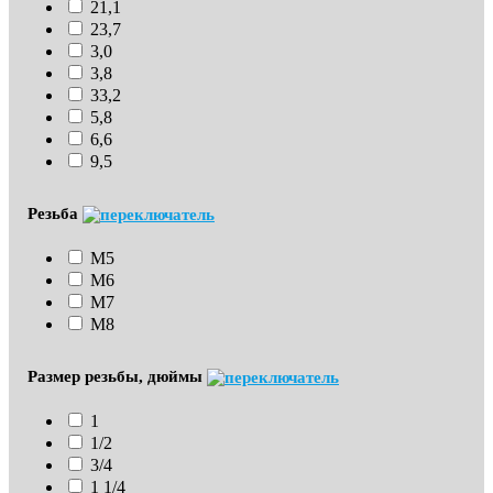
21,1
23,7
3,0
3,8
33,2
5,8
6,6
9,5
Резьба
М5
М6
М7
М8
Размер резьбы, дюймы
1
1/2
3/4
1 1/4