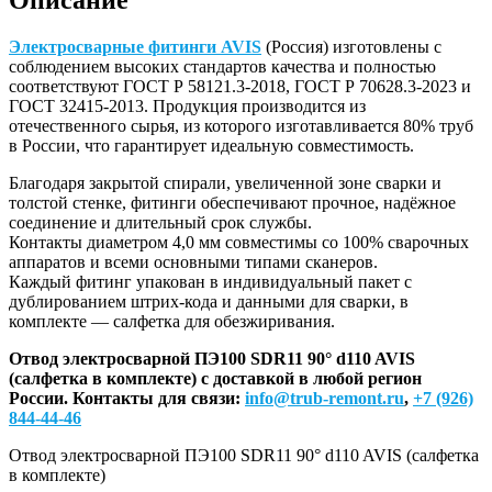
AVIS
(салфетка
Электросварные фитинги AVIS
(Россия) изготовлены с
в
соблюдением высоких стандартов качества и полностью
комплекте)
соответствуют ГОСТ Р 58121.3-2018, ГОСТ Р 70628.3-2023 и
ГОСТ 32415-2013. Продукция производится из
отечественного сырья, из которого изготавливается 80% труб
в России, что гарантирует идеальную совместимость.
Благодаря закрытой спирали, увеличенной зоне сварки и
толстой стенке, фитинги обеспечивают прочное, надёжное
соединение и длительный срок службы.
Контакты диаметром 4,0 мм совместимы со 100% сварочных
аппаратов и всеми основными типами сканеров.
Каждый фитинг упакован в индивидуальный пакет с
дублированием штрих-кода и данными для сварки, в
комплекте — салфетка для обезжиривания.
Отвод электросварной ПЭ100 SDR11 90° d110 AVIS
(салфетка в комплекте) с доставкой в любой регион
России.
Контакты для связи:
info@trub-remont.ru
,
+7 (926)
844-44-46
Отвод электросварной ПЭ100 SDR11 90° d110 AVIS (салфетка
в комплекте)